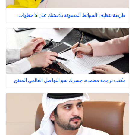
طريقة تنظيف الحوائط المدهونة بلاستيك علي 6 خطوات
مكتب ترجمة معتمدة: جسرك نحو التواصل العالمي المتقن