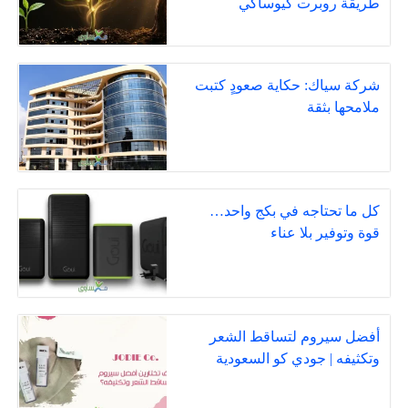
طريقة روبرت كيوساكي
شركة سياك: حكاية صعودٍ كتبت
ملامحها بثقة
كل ما تحتاجه في بكج واحد…
قوة وتوفير بلا عناء
أفضل سيروم لتساقط الشعر
وتكثيفه | جودي كو السعودية