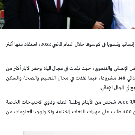
تمكنت قطر الخيرية من تنفيذ أكثر من 350 مشروعا إنسانيا وتنمويا في كوسوفا خلال العام الماضي 2022، استفاد منها أكثر
 الإنساني والتنموي، حيث نفذت في مجال المياه وحفر الآبار أكثر من
140 بئرا، وفي مجال التمكين الاقتصادي والأمن الغذائي 148 مشروعا، فيما نفذت في مجال التعليم والصحة والسكن
وواصلت قطر الخيرية خلال العام الماضي في 2022 كفالة 3600 شخص من الأيتام وطلبة العلم وذوي الاحتياجات الخاصة
فضلا عن الأسر الفقيرة، كما قامت بتدريب أكثر من 400 طالب على مهارات اللغات المختلفة وتكنولوجيا المعلومات من