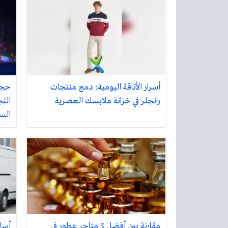
أسرار الأناقة اليومية: دمج منتجات
حجز
رانجلر في خزانة ملابسك العصرية
التج
الس
مقارنة بين أفضل 5 متاجر عطور في
أسا