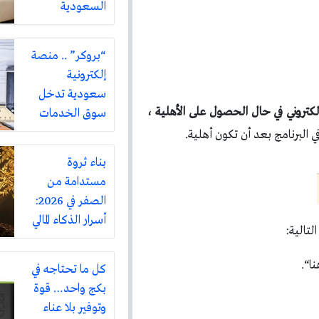
السعودية
“بروكر” .. منصة
إلكترونية
سعودية تدخل
إلكتروني في حال الحصول على الأهلية ،
سوق الخدمات
المنزلية بتغطية
ي البرنامج بعد أن تكون أهلية.
تشمل أكثر من
بناء ثروة
ثلاثين مدينة
مستدامة من
الصفر في 2026:
أسرار الذكاء المالي
تالية:
على طريقة
روبرت كيوساكي
ا“.
كل ما تحتاجه في
بكج واحد… قوة
وتوفير بلا عناء