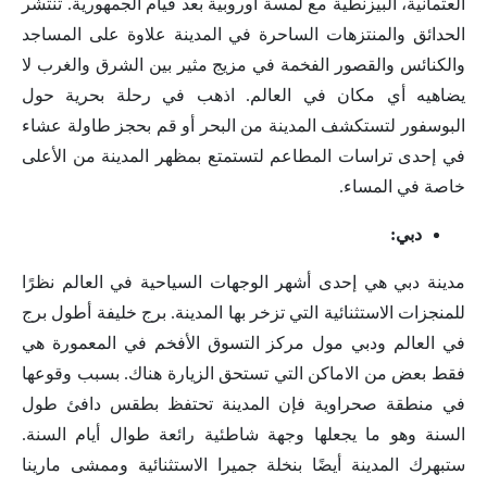
العثمانية، البيزنطية مع لمسة أوروبية بعد قيام الجمهورية. تنتشر
الحدائق والمنتزهات الساحرة في المدينة علاوة على المساجد
والكنائس والقصور الفخمة في مزيج مثير بين الشرق والغرب لا
يضاهيه أي مكان في العالم. اذهب في رحلة بحرية حول
البوسفور لتستكشف المدينة من البحر أو قم بحجز طاولة عشاء
في إحدى تراسات المطاعم لتستمتع بمظهر المدينة من الأعلى
خاصة في المساء.
دبي:
مدينة دبي هي إحدى أشهر الوجهات السياحية في العالم نظرًا
للمنجزات الاستثنائية التي تزخر بها المدينة. برج خليفة أطول برج
في العالم ودبي مول مركز التسوق الأفخم في المعمورة هي
فقط بعض من الاماكن التي تستحق الزيارة هناك. بسبب وقوعها
في منطقة صحراوية فإن المدينة تحتفظ بطقس دافئ طول
السنة وهو ما يجعلها وجهة شاطئية رائعة طوال أيام السنة.
ستبهرك المدينة أيضًا بنخلة جميرا الاستثنائية وممشى مارينا