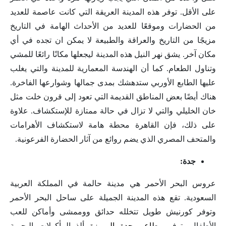
على الأقل. توفر هذه المدينة العريقة التي كانت عاصمة للعديد
من الحضارات وموقعًا للعديد من الأحداث الهامة في التاريخ
مزيجًا من التاريخ والعراقة والطبيعة لا يمكن ان تجده في أي
مكان آخر. يشق نهر النيل هذه المدينة ليجعلها مكانًا رائعًا للمشي
وتناول الطعام. كما أن الهندسة المعمارية للمدينة والتي يغلب
عليها الطابع الأوربي ستدهشك بمدى جمالها وشوارعها الفاخرة.
هناك أيضًا بعض المناطق القديمة التي تعود إلى قرون خلت مثل
خان الخليلي والتي لا تزال في حالة ممتازة للإستكشاف. علاوة
على ذلك، فإن القاهرة محطة هامة لاستكشاف الأهرامات
والمتحف المصري الذي يضم روائع من آثار الحضارة الفرعونية.
جدة:
عروس البحر الأحمر هي مدينة حالمة في المملكة العربية
السعودية. تقع هذه المدينة الجميلة على ساحل البحر الأحمر
وتوفر كورنيش طويل تتخلله حدائق ووممشى وأماكن للعب
الأطفال. توفر
مطاعم جدة المميزة
ألذ المأكولات البحرية