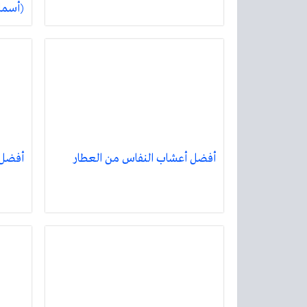
(أسما
أفضل أعشاب النفاس من العطار
أفضل برنامج N