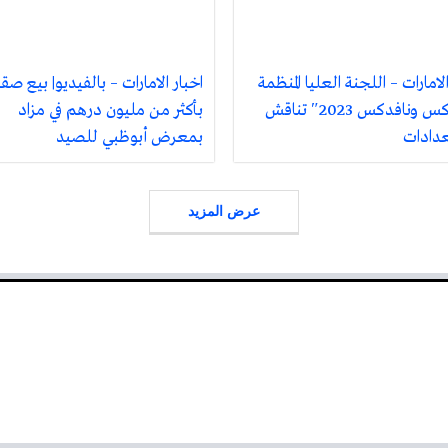
الامارات – اللجنة العليا المنظمة
اخبار الامارات – بالفيديو| بيع صقر
لـ”آيدكس ونافدكس 2023″ تناقش
بأكثر من مليون درهم في مزاد
عدادات
بمعرض أبوظبي للصيد
عرض المزيد