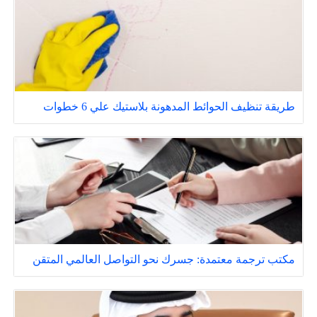
طريقة تنظيف الحوائط المدهونة بلاستيك علي 6 خطوات
مكتب ترجمة معتمدة: جسرك نحو التواصل العالمي المتقن