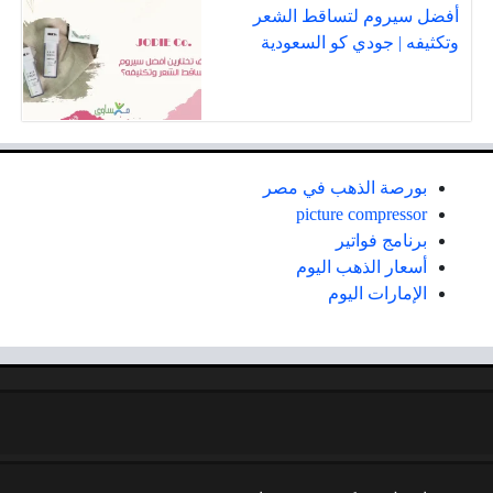
أفضل سيروم لتساقط الشعر
وتكثيفه | جودي كو السعودية
بورصة الذهب في مصر
picture compressor
برنامج فواتير
أسعار الذهب اليوم
الإمارات اليوم