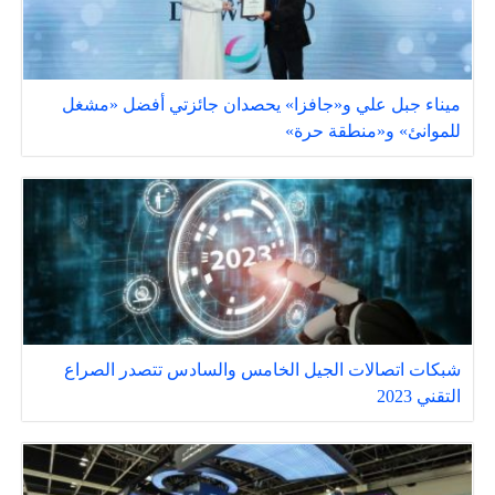
ميناء جبل علي و«جافزا» يحصدان جائزتي أفضل «مشغل
للموانئ» و«منطقة حرة»
شبكات اتصالات الجيل الخامس والسادس تتصدر الصراع
التقني 2023