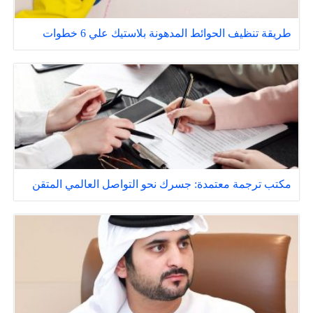
طريقة تنظيف الحوائط المدهونة بلاستيك علي 6 خطوات
مكتب ترجمة معتمدة: جسرك نحو التواصل العالمي المتقن