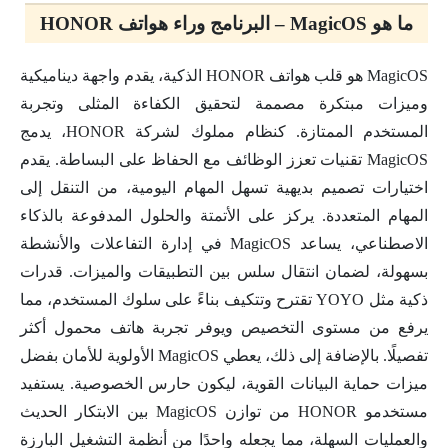
ما هو MagicOS – البرنامج وراء هواتف HONOR
MagicOS هو قلب هواتف HONOR الذكية، يقدم واجهة ديناميكية
وميزات مبتكرة مصممة لتحقيق الكفاءة المثلى وتجربة
المستخدم الممتازة. كنظام مملوك لشركة HONOR، يدمج
MagicOS تقنيات تعزز الوظائف مع الحفاظ على البساطة. يقدم
اختيارات تصميم بديهية تسهل المهام اليومية، من التنقل إلى
المهام المتعددة. يركز على الأتمتة والحلول المدفوعة بالذكاء
الاصطناعي، يساعد MagicOS في إدارة التفاعلات والأنشطة
بسهولة، لضمان انتقال سلس بين التطبيقات والميزات. قدرات
ذكية مثل YOYO تقترح وتتكيف بناءً على سلوك المستخدم، مما
يرفع من مستوى التخصيص ويوفر تجربة هاتف محمول أكثر
تفصيلًا. بالإضافة إلى ذلك، يعطي MagicOS الأولوية للأمان بفضل
ميزات حماية البيانات القوية، ليكون حارس الخصوصية. يستفيد
مستخدمو HONOR من توازن MagicOS بين الابتكار الحديث
والعمليات السهلة، مما يجعله واحدًا من أنظمة التشغيل البارزة