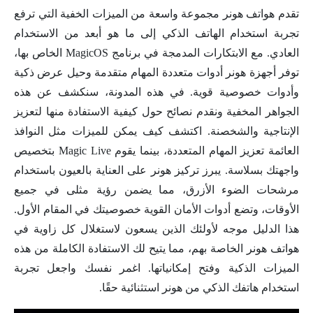
تقدم هواتف هونر مجموعة واسعة من الميزات الخفية التي ترفع
تجربة استخدام الهاتف الذكي إلى ما هو أبعد من الاستخدام
العادي. مع الابتكارات المدمجة في برنامج MagicOS الخاص بها،
توفر أجهزة هونر أدوات متعددة المهام متقدمة وحيل عرض ذكية
وأدوات خصوصية قوية. في هذه المدونة، سنكشف عن هذه
الجواهر المخفية ونقدم نصائح حول كيفية الاستفادة منها لتعزيز
الإنتاجية والشخصنة. اكتشف كيف يمكن للميزات مثل النوافذ
العائمة تعزيز المهام المتعددة، بينما يقوم Magic Live بتخصيص
واجهتك بسلاسة. يبرز تركيز هونر على العناية بالعيون باستخدام
مرشحات الضوء الأزرق، مما يضمن رؤية مثلى في جميع
الأوقات، وتضع أدوات الأمان القوية خصوصيتك في المقام الأول.
هذا الدليل موجه لأولئك الذين يسعون لاستغلال كل زاوية في
هواتف هونر الخاصة بهم، مما يتيح لك الاستفادة الكاملة من هذه
الميزات الذكية وفتح إمكانياتها. اغمر نفسك واجعل تجربة
استخدام هاتفك الذكي من هونر استثنائية حقًا.