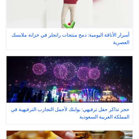
أسرار الأناقة اليومية: دمج منتجات رانجلر في خزانة ملابسك
العصرية
حجز تذاكر حفل ترفيهي: بوابتك لأجمل التجارب الترفيهية في
المملكة العربية السعودية