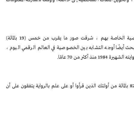
ومن بين أولئك الذين زادوا من إعدادات الخصوصية الخاصة بهم ، سُرقت صور ما يقرب من خمس (19 بالمائة)
أيضًا أوجه التشابه بين الخصوصية في العالم الرقمي اليوم ،
ذ أكثر من 70 عامًا.
ووجدت الدراسة، التي أجريت عبر OnePoll ، أن 82 بالمائة من أولئك الذين قرأوا أو على علم بالرواية يتفقون على أن