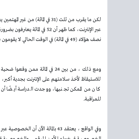
لكن ما يقرب من ثلث (31 في المائة
عبر الإنترنت، كما ظهر أن 52 في ا
نصف هؤلاء (49 في المائة) في الوقت الحالي لا يقومون بما يكفي لأنه “معقد للغاية”.
للمراقبة.
وفي الواقع ، يعتقد 43 بالمائة الآن