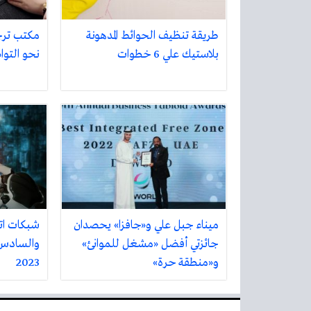
طريقة تنظيف الحوائط المدهونة
مكتب تر
بلاستيك علي 6 خطوات
نحو التواص
ميناء جبل علي و«جافزا» يحصدان
شبكات ات
جائزتي أفضل «مشغل للموانئ»
والسادس 
و«منطقة حرة»
2023