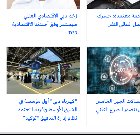
جمة معتمدة: جسرك
زخم دبي الاقتصادي العالمي
ل العالمي المتقن
سيستمر وفق أجندتنا الاقتصادية
D33
صالات الجيل الخامس
“كهرباء دبي” أول مؤسسة في
تتصدر الصراع التقني
الشرق الأوسط وإفريقيا تعتمد
نظام إدارة التدقيق “توكيد”