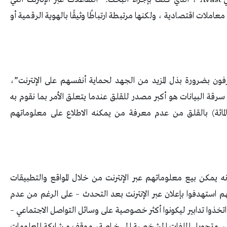
ت اقتصادية ، ولكنها مرتبطة ارتباطًا وثيقًا بالهوية الرقمية أو
ون بضرورة بذل المزيد من الجهد لحماية أنفسهم على الإنترنت”،
قة البيانات هو أكبر مصدر للقلق عندما يتعلق الأمر بما نقوم به
نه عبر الإنترنت، ويشعر نصفهم تقريبًا (45 بالمائة) بالقلق من عدم معرفة من يمكنه الاطلاع على معلوماتهم
5 بالمائة) لا يعلمون أنه يمكن بيع معلوماتهم عبر الإنترنت من خلال المواقع والتطبيقات
ق والإعلان، بينما يعتقد 43 بالمائة أنهم استهدفوا بإعلان عبر الإنترنت بعد التحدث – على الرغم من عدم
اكتشفت الدراسة أن 41 في المائة قد اتخذوا تدابير ليكونوا أكثر خصوصية على وسائل التواصل الاجتماعي –
، وتحويل الملفات الشخصية إلى خاصة، ووقف مشاركة المعلومات