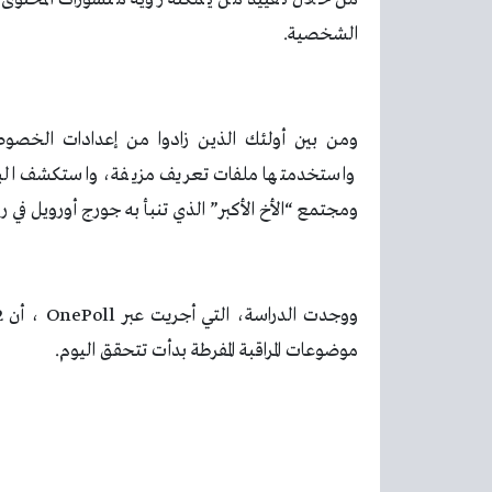
الشخصية.
واستخدمتها ملفات تعريف مزيفة، واستكشف البحث 
ومجتمع “الأخ الأكبر” الذي تنبأ به جورج أورويل في روايته الشهيرة 1984 من
موضوعات المراقبة المفرطة بدأت تتحقق اليوم.