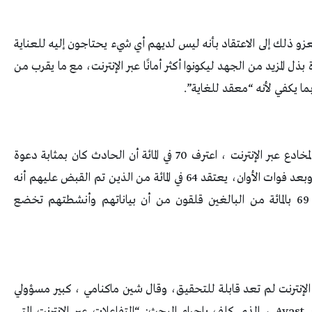
) من غير المهتمين يعزو ذلك إلى الاعتقاد بأنه ليس لديهم أي شيء يحتاجون إليه للعناية
لمائة يعترفون بضرورة بذل المزيد من الجهد ليكونوا أكثر أمانًا عبر الإنترنت، مع ما يقرب من
ومع ذلك ، من بين 24 في المائة ممن وقعوا ضحية لمخادع عبر الإنترنت ، اعترف 70 في المائة أن الحادث كان بمثابة دعوة
للاستيقاظ لأخذ سلامتهم على الإنترنت بجدية أكبر، وبعد فوات الأوان، يعتقد 64 في المائة من الذين تم القبض عليهم أنه
كان من الممكن تجنبها، ووجدت الدراسة أيضًا أن 69 بالمائة من البالغين قلقون من أن بياناتهم وأنشطتهم تخضع
 أن الخصوصية عبر الإنترنت لم تعد قابلة للتحقيق، وقال شين ماكنامي ، كبير مسؤولي
الخصوصية في خبراء الأمن الرقمي والخصوصية في Avast ، الذي كلف بإجراء البحث: “التفاعلات عبر الإنترنت التي