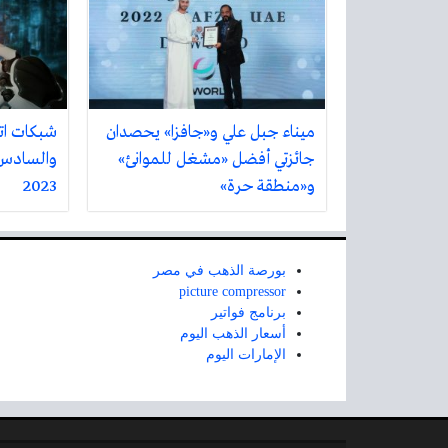
ميناء جبل علي و«جافزا» يحصدان
شبكات ات
جائزتي أفضل «مشغل للموانئ»
والسادس 
و«منطقة حرة»
2023
بورصة الذهب في مصر
picture compressor
برنامج فواتير
أسعار الذهب اليوم
الإمارات اليوم