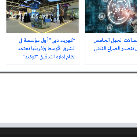
صالات الجيل الخامس
“كهرباء دبي” أول مؤسسة في
تتصدر الصراع التقني
الشرق الأوسط وإفريقيا تعتمد
نظام إدارة التدقيق “توكيد”