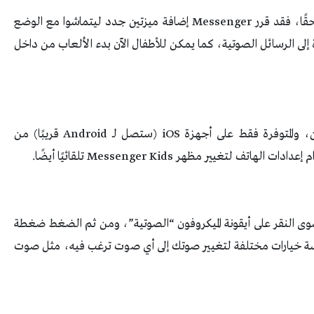
وعلى الرغم من أن الأطفال لا يستطيعون الشكوى حقًا، فقد قرر Messenger إضافة ميزتين جدد ليتماشوا مع الوضع
إلى الرسائل الصوتية، كما يمكن للأطفال الآن بدء الألعاب من داخل
ويمكن تشغيل وإيقاف تشغيل ميزة الوضع الداكن، والمتوفرة فقط على أجهزة iOS (ستصل لـ Android قريبًا) من
سوى النقر على أيقونة الميكروفون “الصوتية”، ومن ثم الضغط ضغطة
ة خيارات مختلفة لتغيير صوتك إلى أي صوت ترغب فيه، مثل صوت