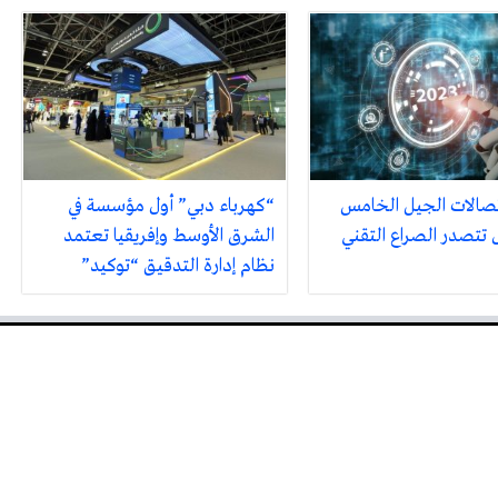
صالات الجيل الخامس
“كهرباء دبي” أول مؤسسة في
تتصدر الصراع التقني
الشرق الأوسط وإفريقيا تعتمد
نظام إدارة التدقيق “توكيد”