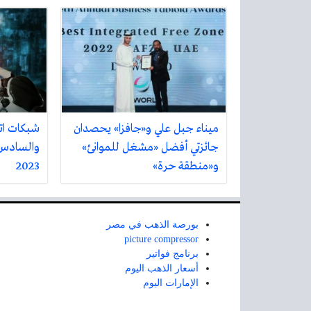
ميناء جبل علي و«جافزا» يحصدان
شبكات ات
جائزتي أفضل «مشغل للموانئ»
والسادس 
و«منطقة حرة»
2023
بورصة الذهب في مصر
picture compressor
برنامج فواتير
أسعار الذهب اليوم
الإمارات اليوم