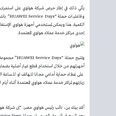
يأتي ذلك في إطار حرص شركة هواوي على استمراره
وفاعليات حملة “
HUAWEI Service Days
” بانت
الكمية. هذا ويمكن لمستخدمي أجهزة هواوي الإستف
إحدى مراكز خدمة عملاء هواوي المعتمدة.
وتتيح حملة “
HUAWEI Service Days
” مجموعة 
على غطاء حماية أمامي مجانا للهاتف او للساعة ا
زيارتهم لمراكز خدمة عملاء هواوي المعتمدة أثناء أيام 
أكد بيك ين، نائب رئيس هواوي مصر: “إن شركة هواوي
بعد البيع في السوق المصري. إن حملة
rvice Days