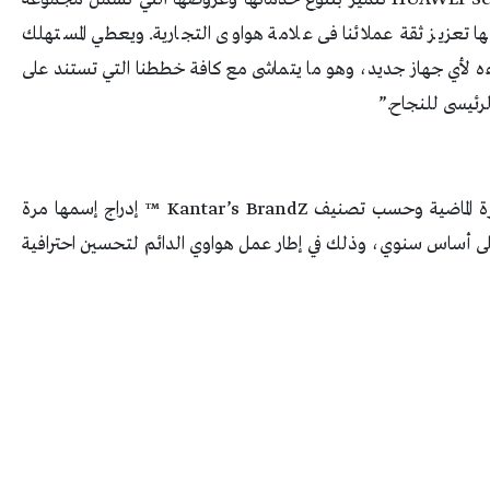
تعزيز ثقة عملائنا فى علامة هواوى التجارية. ويعطي المستهلك
اءه لأي جهاز جديد، وهو ما يتماشى مع كافة خططنا التي تستند على
لرئيسى للنجاح.”
رة الماضية وحسب تصنيف
Kantar’s BrandZ
™ إدراج إسمها مرة
 زيادة قيمة العلامة التجارية بنسبة 29٪ على أساس سنوي، وذلك في إطار عمل هواوي الدائم لتحسين احترافية