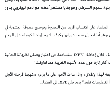
ى بنية سديم السرطان وهو بقايا مستعر أعظم مع نجم نيوتروني يدور
ومن خلال مراقبة الثقوب السوداء، سيساعد IXPE العلماء على اكتساب المزيد من البصيرة وتوسيع معرفة البشرية في
 يوفر أدلة حول سبب دورانها وكيف تلتهم المواد الكونية، على الرغم
وقال Martin Weisskopf ، المحقق الرئيسي للمهمة، خلال إحاطة: “IXPE ستساعدنا فى اختبار وصقل نظرياتنا الحالية
ر إثارة حول هذه الأشياء الغريبة مما افترضنا.”
خ Falcon 9 من مهمة سابقة لهذا الإطلاق، وإذا سارت الأمور على ما يرام، ستهبط المرحلة الأولى
 فقط” بعد نقل IXPE إلى الفضاء.