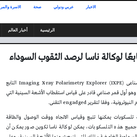
الاخبار
عربي ودولي
صحة
الاسرة والمرأ
الرئيسية
أخبار العالم
ًا لوكالة ناسا لرصد الثقوب السوداء
انطلق صاروخ SpaceX Falcon 9 مع القمر الصناعى Imaging X-ray Polarimetry Explorer (IXPE) التابع
سا، وتم الإعلان عن IXPE لأول مرة في عام 2017، وهو أول قمر صناعي قادر على قياس استقطاب الأشعة السينية التي
 وفقا لتقرير engadged التقنى.
 تلسكوبات يمكنها تتبع وقياس الاتجاه ووقت الوصول والطاقة
جميع هذه التلسكوبات، يمكن لوكالة ناسا تكوين صور يمكن أن
 السماوية الغامضة – تلك التي تنبعث منها الأشعة السينية، وعلى