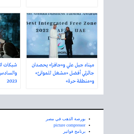
ميناء جبل علي و«جافزا» يحصدان
شبكات ات
جائزتي أفضل «مشغل للموانئ»
والسادس 
و«منطقة حرة»
2023
بورصة الذهب في مصر
picture compressor
برنامج فواتير