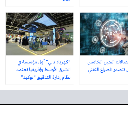
صالات الجيل الخامس
“كهرباء دبي” أول مؤسسة في
تتصدر الصراع التقني
الشرق الأوسط وإفريقيا تعتمد
نظام إدارة التدقيق “توكيد”