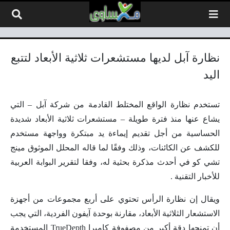
لتخطي إلى المحتوى
نظارة آبل لديها مستشعرات ثلاثية الأبعاد لتتبع
اليد
تستخدم نظارة الواقع المختلط القادمة من شركة آبل – التي
يشاع عنها منذ فترة طويلة – مستشعرات ثلاثية الأبعاد شديدة
الحساسية من أجل تقديم إيماءة يد مبتكرة وواجهة مستخدم
للكشف عن الكائنات، وذلك وفقًا لما قاله المحلل الموثوق مينج
تشي كو في أحدث مذكرة بحثية له، وفقا لتقرير البوابة العربية
للأخبار التقنية .
ويقال إن نظارة الرأس تحتوي على أربع مجموعات من أجهزة
الاستشعار الثلاثية الأبعاد، مقارنة بوحدة آيفون الفردية، التي يجب
أن تمنحها دقة أكبر من مصفوفة كاميرا TrueDepth المستخدمة