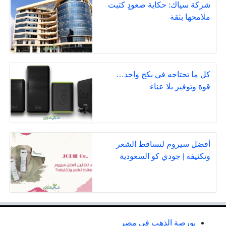
شركة سياك: حكاية صعودٍ كتبت
ملامحها بثقة
كل ما تحتاجه في بكج واحد…
قوة وتوفير بلا عناء
أفضل سيروم لتساقط الشعر
وتكثيفه | جودي كو السعودية
بورصة الذهب في مصر