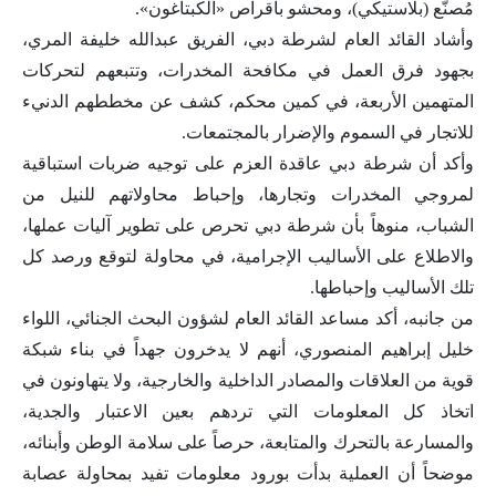
مُصنّع (بلاستيكي)، ومحشو بأقراص «الكبتاغون».
وأشاد القائد العام لشرطة دبي، الفريق عبدالله خليفة المري،
بجهود فرق العمل في مكافحة المخدرات، وتتبعهم لتحركات
المتهمين الأربعة، في كمين محكم، كشف عن مخططهم الدنيء
للاتجار في السموم والإضرار بالمجتمعات.
وأكد أن شرطة دبي عاقدة العزم على توجيه ضربات استباقية
لمروجي المخدرات وتجارها، وإحباط محاولاتهم للنيل من
الشباب، منوهاً بأن شرطة دبي تحرص على تطوير آليات عملها،
والاطلاع على الأساليب الإجرامية، في محاولة لتوقع ورصد كل
تلك الأساليب وإحباطها.
من جانبه، أكد مساعد القائد العام لشؤون البحث الجنائي، اللواء
خليل إبراهيم المنصوري، أنهم لا يدخرون جهداً في بناء شبكة
قوية من العلاقات والمصادر الداخلية والخارجية، ولا يتهاونون في
اتخاذ كل المعلومات التي تردهم بعين الاعتبار والجدية،
والمسارعة بالتحرك والمتابعة، حرصاً على سلامة الوطن وأبنائه،
موضحاً أن العملية بدأت بورود معلومات تفيد بمحاولة عصابة