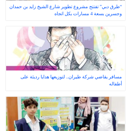
“طرق دبي” تفتتح مشروع تطوير شارع الشيخ زايد بن حمدان
وجسرين بسعة 4 مسارات بكل اتجاه
مسافر يقاضي شركة طيران.. لتوزيعها هدايا رديئة على
أطفاله