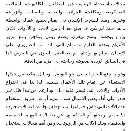
مجالات استخدام الروبوت هي المطاعم والكافيهات، المجالات
العسكرية، ومكافحة الجرائم، والتعليم والصناعة والزراعة
وغيرها، ومنذ القدم بدأ الإنسان في القيام بجميع أعماله بواسطة
يديه، حيث لم يكن قد صنع بعد أي من الآلات أو الأدوات فكان
يزرع ويحصد، ينسج ويغزل، يصنع ويبني ويتاجر، ومع مرور
الأعوام وتقدم العلوم والمهام التي بات من الضروري على
الإنسان القيام بها وأدائها لم يعد العمل اليدوي يفي بالغرض كما
في السابق، لزيادة صعوبته وحاجته إلى مزيد من الدقة.
وهو ما دفع البشر للسعي نحو التوصل لوسائل يمكنه من خلالها
الاستغناء عن إتمام تلك الأعمال بنفسه، لذا بدأ في اختراع
الأدوات والآلات التي تيسر عليه ذلك، وبالرغم من هذا ظل غير
قادر على أداء بعض الأعمال سواء بيديه أو عن طريق استخدام
هذه الآلات التي قام باختراعها، مما جعله يلجأ لصناعة آلات جديدة
ذكية يتم برمجتها أو التحكم بها عن بعد لأداء المهام الحساسة
والدقيقة، وتلك الآلات هي الروبوتات، ومن أهم مجالات استخدام