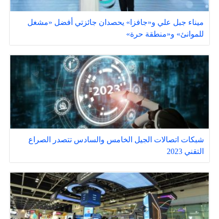
ميناء جبل علي و«جافزا» يحصدان جائزتي أفضل «مشغل
للموانئ» و«منطقة حرة»
شبكات اتصالات الجيل الخامس والسادس تتصدر الصراع
التقني 2023