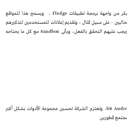
وسيتمكن المطورون أيضًا من الوصول إلى إصدار مبكر من واجهة برمجة تطبيقات Fledge ، ويسمح هذا للمواقع
ليين – على سبيل المثال ، وتقديم إعلانات للمستخدمين لتذكيرهم
بأنهم تركوا عناصر فى سلة التسوق الخاصة بهم ويجب عليهم التحقق بالفعل، ويأتى Sandbox مع كل ما يحتاجه
بما فى ذلك Android SDK و 64-bit Android Emulator، وتعتزم الشركة تحسين مجموعة الأدوات بشكل أكبر
مجتمع المطورين