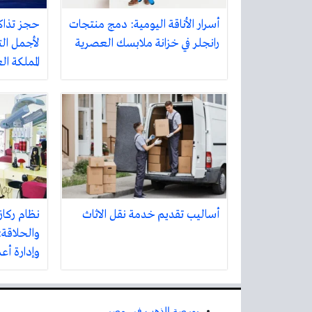
أسرار الأناقة اليومية: دمج منتجات
حجز تذاك
رانجلر في خزانة ملابسك العصرية
لأجمل الت
المملكة ا
أساليب تقديم خدمة نقل الاثاث
نظام ركاز
والحلاقة:
وإدارة أع
بورصة الذهب في مصر