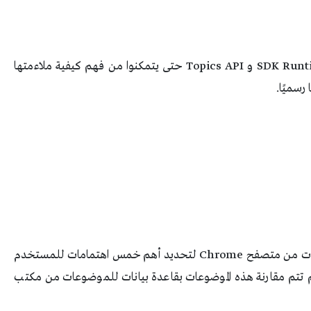
وتوفر هذه المعاينة للمطورين نظرة مبكرة على SDK Runtime و Topics API حتى يتمكنوا من فهم كيفية ملاءمتها
رسميًا.
ورأينا لأول مرة Topics API فى يناير يسحب البيانات من متصفح Chrome لتحديد أهم خمس اهتمامات للمستخدم
م تتم مقارنة هذه الموضوعات بقاعدة بيانات للموضوعات من مكتب