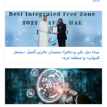
D33
ميناء جبل علي و«جافزا» يحصدان جائزتي أفضل «مشغل
للموانئ» و«منطقة حرة»