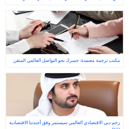
مكتب ترجمة معتمدة: جسرك نحو التواصل العالمي المتقن
زخم دبي الاقتصادي العالمي سيستمر وفق أجندتنا الاقتصادية