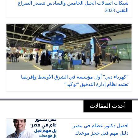
شبكات اتصالات الجيل الخامس والسادس تتصدر الصراع
التقني 2023
“كهرباء دبي” أول مؤسسة في الشرق الأوسط وإفريقيا
تعتمد نظام إدارة التدقيق “توكيد”
أحدث المقالات
افضل دكتور عظام في مصر:
دليل مهم قبل حجز موعدك