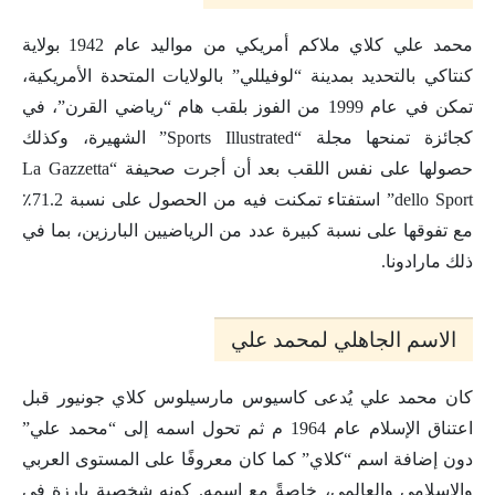
محمد علي كلاي ملاكم أمريكي من مواليد عام 1942 بولاية
كنتاكي بالتحديد بمدينة “لوفيللي” بالولايات المتحدة الأمريكية،
تمكن في عام 1999 من الفوز بلقب هام “رياضي القرن”، في
كجائزة تمنحها مجلة “Sports Illustrated” الشهيرة، وكذلك
حصولها على نفس اللقب بعد أن أجرت صحيفة “La Gazzetta
dello Sport” استفتاء تمكنت فيه من الحصول على نسبة 71.2٪
مع تفوقها على نسبة كبيرة عدد من الرياضيين البارزين، بما في
ذلك مارادونا.
الاسم الجاهلي لمحمد علي
كان محمد علي يُدعى كاسيوس مارسيلوس كلاي جونيور قبل
اعتناق الإسلام عام 1964 م ثم تحول اسمه إلى “محمد علي”
دون إضافة اسم “كلاي” كما كان معروفًا على المستوى العربي
والإسلامي والعالمي، خاصةً مع اسمه. كونه شخصية بارزة في