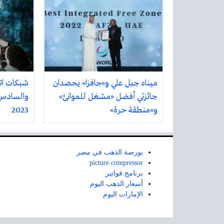
ميناء جبل علي و«جافزا» يحصدان
شبكات ات
جائزتي أفضل «مشغل للموانئ»
والسادس 
و«منطقة حرة»
2023
بورصة الذهب في مصر
picture compressor
برنامج فواتير
أسعار الذهب اليوم
الإمارات اليوم