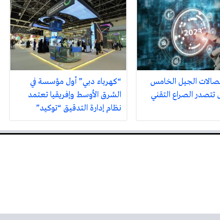
صالات الجيل الخامس
“كهرباء دبي” أول مؤسسة في
تتصدر الصراع التقني
الشرق الأوسط وإفريقيا تعتمد
نظام إدارة التدقيق “توكيد”