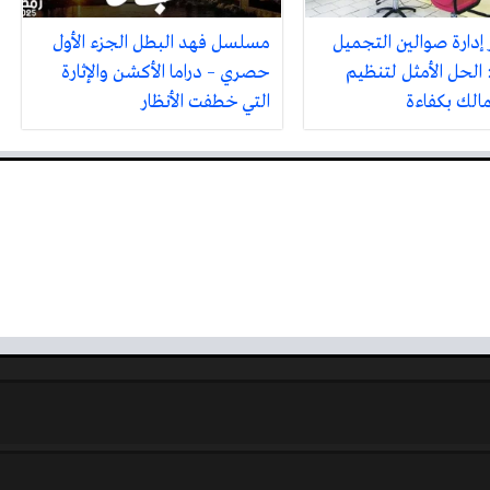
 إدارة صوالين التجميل
مسلسل فهد البطل الجزء الأول
 الحل الأمثل لتنظيم
حصري – دراما الأكشن والإثارة
مالك بكفاءة
التي خطفت الأنظار