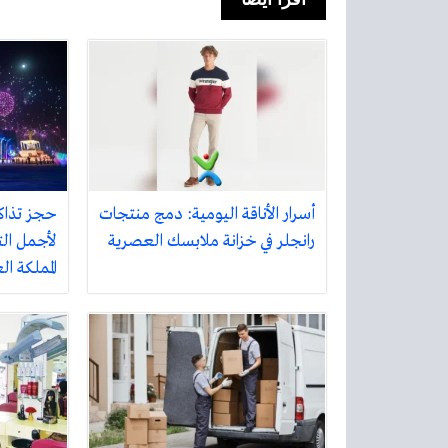
أسرار الأناقة اليومية: دمج منتجات
حجز تذاك
رانجلر في خزانة ملابسك العصرية
لأجمل الت
المملكة ا