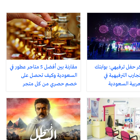
ر حفل ترفيهي: بوابتك
مقارنة بين أفضل 5 متاجر عطور في
جارب الترفيهية في
السعودية وكيف تحصل على
لعربية السعودية
خصم حصري من كل متجر