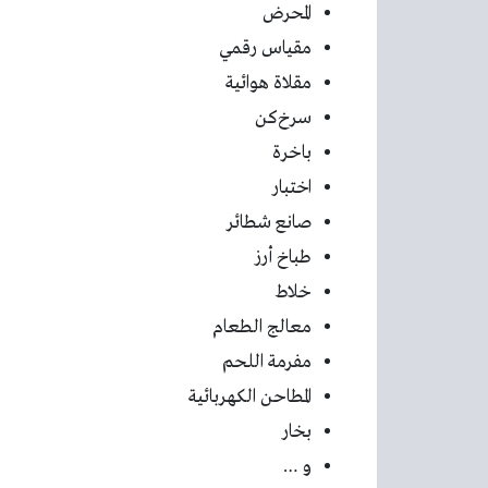
المحرض
مقياس رقمي
مقلاة هوائية
سرخ‌کن
باخرة
اختبار
صانع شطائر
طباخ أرز
خلاط
معالج الطعام
مفرمة اللحم
المطاحن الكهربائية
بخار
و …