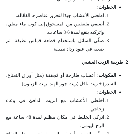
الخطوات
:
اطحني الأعشاب جيدًا لتحرير عناصرها الفعَّالة.
أضيفي ملعقتين من المسحوق إلى كوب ماء مغلي،
واتركيه ينقع لمدة 6-8 ساعات.
صفِّي السائل باستخدام قطعة قماش نظيفة، ثم
ضعيه في عبوة رذاذ نظيفة.
2. طريقة الزيت العشبي
المكونات
: أعشاب طازجة أو مُجففة (مثل أوراق النعناع،
السدر) + زيت ناقل (زيت جوز الهند، زيت الزيتون).
الخطوات
:
اخلطي الأعشاب مع الزيت الدافئ في وعاء
زجاجي.
اتركي الخليط في مكان مظلم لمدة 48 ساعة مع
الرج اليومي.
صفِّي الزيت وأضيفي إليه ملعقة من خل التفاح