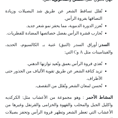
تُقلل تساقط الشعر عن طريق شد البصيلات وزيادة
التصاقها بفروة الرأس.
تُعزز الدورة الدموية، مما يحفز نمو شعر جديد.
تُحارب قشرة الرأس بفضل خصائصها المضادة للفطريات.
السدر
: أوراق السدر (النبق) غنية بـ الكالسيوم، الحديد،
والفيتامينات مثل A وC التي:
تُغذي فروة الرأس بعمق وتُعيد توازنها الدهني.
تزيد كثافة الشعر عن طريق تقوية الألياف من الجذور حتى
الأطراف.
تُحسن لمعان الشعر وتُقلل من التقصف.
المشاط الأحمر
: وهو مجموعة من الأعشاب مثل: الكركديه
واكليل الجبل والمحلب والقهوة والخزامى والقرنفل وغيرها من
الأعشاب التي تعطر الشعر وتطهر فروة الرأس وتحفز بصيلات