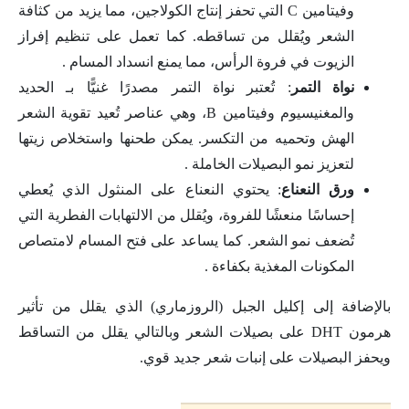
وفيتامين C التي تحفز إنتاج الكولاجين، مما يزيد من كثافة
الشعر ويُقلل من تساقطه. كما تعمل على تنظيم إفراز
الزيوت في فروة الرأس، مما يمنع انسداد المسام .
نواة التمر
: تُعتبر نواة التمر مصدرًا غنيًّا بـ الحديد
والمغنيسيوم وفيتامين B، وهي عناصر تُعيد تقوية الشعر
الهش وتحميه من التكسر. يمكن طحنها واستخلاص زيتها
لتعزيز نمو البصيلات الخاملة .
ورق النعناع
: يحتوي النعناع على المنثول الذي يُعطي
إحساسًا منعشًا للفروة، ويُقلل من الالتهابات الفطرية التي
تُضعف نمو الشعر. كما يساعد على فتح المسام لامتصاص
المكونات المغذية بكفاءة .
بالإضافة إلى إكليل الجبل (الروزماري) الذي يقلل من تأثير
هرمون DHT على بصيلات الشعر وبالتالي يقلل من التساقط
ويحفز البصيلات على إنبات شعر جديد قوي.