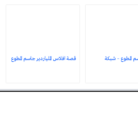
 المطوع – شبكة
قصة افلاس الملياردير جاسم المطوع