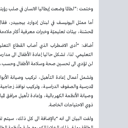
وختمت :”لطالما وضعت إيطاليا الانسان في صلب رؤيتها
أما ممثل اليونيسف في لبنان إدوارد بيجبيدر، فقال:
المحسّنة، بيئات تعليميّة وخبرات معرفية أكثر ملاءمة
أضاف: “أدى الاضطراب الذي أصاب القطاع التعليمي
التعليمي. لذا، تشكل حاليا إعادة الأطفال الى مدارس
لن تؤدي الى تحسين صحة وسلامة الأطفال وحسب، 
وتشمل أعمال إعادة التأهيل، تركيب وصيانة الأبوا
المدرسية والصفوف الدراسية، وتركيب نوافذ زجاجية
وصيانة الأنظمة الكهربائية، وإعادة تأهيل مرافق 
ذوي الاحتياجات الخاصة.
ولفت البيان الى انه “بالإضافة الى كل ذلك، سيتم
الطاقة بما في ذلك الخلايا الكهروضوئية وأنظمة الط