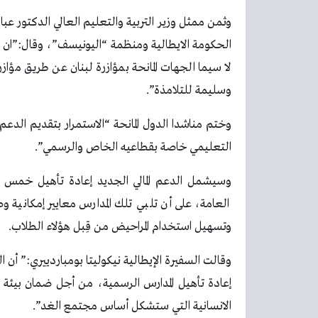
وثمن ممثل وزير التربية والتعليم العالي الدكتور ع
الحكومة الايطالية ومنظمة “اليونيسف”، وقال:”ان 
لا سيما الجهات المانحة بمؤازرة لبنان عن طريق مؤاز
وسليمة للتلامذة”.
وختم مناشدا الدول المانحة “الاستمرار بتقديم الدعم
التعليمي خاصة بقطاعيه الخاص والرسمي”.
وسيشمل الدعم المالي الجديد إعادة تأهيل خمس
العامة، على أن تلبي تلك المدارس معايير إمكانية
وتسهيل استخدام المراحيض من قِبل هؤلاء الطلاب.
وقالت السفيرة الإيطالية نيكوليتا بومباردييري:” أن ا
إعادة تأهيل المدارس الرسمية، من أجل ضمان بيئة 
الانسانية التي ستشكل أساس مجتمع الغد”.