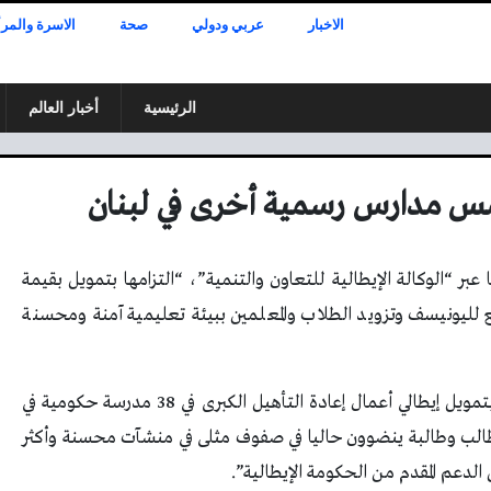
الاخبار
عربي ودولي
صحة
الاسرة والمرأ
الرئيسية
أخبار العالم
خمس مدارس رسمية أخرى في لبنان
 عبر “الوكالة الإيطالية للتعاون والتنمية”، “التزامها بتمويل بقيمة
بع لليونيسف وتزويد الطلاب والمعلمين ببيئة تعليمية آمنة ومحسنة
أضاف البيان :”منذ العام 2015، دعمت اليونيسف بتمويل إيطالي أعمال إعادة التأهيل الكبرى في 38 مدرسة حكومية في
لف أنحاء لبنان، استفاد منها أكثر من 22000 طالب وطالبة ينضوون حاليا في صفوف مثلى في منشآت محسنة وأكثر