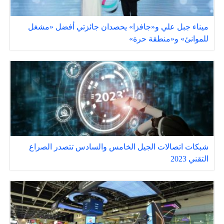
ميناء جبل علي و«جافزا» يحصدان جائزتي أفضل «مشغل
للموانئ» و«منطقة حرة»
شبكات اتصالات الجيل الخامس والسادس تتصدر الصراع
التقني 2023