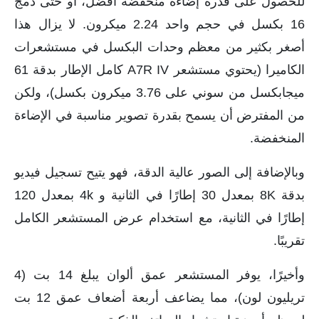
للحصول على قدرة إضاءة منخفضة أفضل، أو حتى دمج
16 بكسل في حجم واحد 2.24 ميكرون. لا يزال هذا
أصغر بكثير من معظم وحدات البكسل في مستشعرات
الكاميرا (يحتوي مستشعر A7R IV كامل الإطار بدقة 61
ميجابكسل من سوني على 3.76 ميكرون بكسل)، ولكن
من المفترض أن يسمح بقدرة تصوير مناسبة في الإضاءة
المنخفضة.
وبالإضافة إلى الصور عالية الدقة، فهو يتيح تسجيل فيديو
بدقة 8K بمعدل 30 إطارًا في الثانية و 4k بمعدل 120
إطارًا في الثانية، مع استخدام عرض المستشعر الكامل
تقريبًا.
وأخيرًا، يوفر المستشعر عمق ألوان يبلغ 14 بت (4
تريليون لون)، مما يضاعف أربعة أضعاف عمق 12 بت