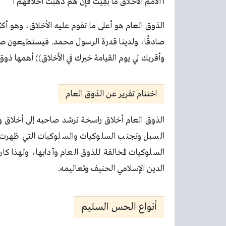
ا الأُمَمُ الأَخْلاقُ مَا بَقِيَتْ فَإِنْ هُمُ ذَهَبَتْ أَخْلاقُهُمْ ا
الذوق العام هو أعلى ما تقوم عليه الأخلاق، وهو أك
صادقًا، ولدينا قدرة الرسول محمد. فيستطيعون صلاة
وأقربك لي يوم القيامة خيرك في الأخلاق)) أهمها ذوق
اختتام تقرير عن الذوق العام
الذوق العام أخلاق راسخة ترشد صاحبه إلى أخلاق 
السبل وتجنب السلوكيات والسلوكيات التي ظهرت 
السلوكيات المخالفة للذوق العام وآدابها، ولهذا ك
الدين الإسلامي الحنيف وتعاليمه.
أنواع الحس السليم