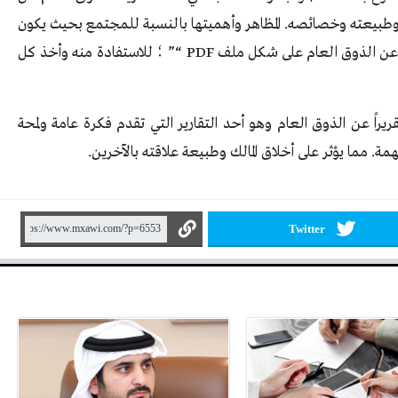
م وطبيعته وخصائصه. المظاهر وأهميتها بالنسبة للمجتمع بحيث يكون
لديك بحث متكامل بهذا المعنى، وهنا بحث متكامل عن الذوق العام على شكل ملف PDF “” ؛ للاستفادة منه وأخذ كل
تقريراً عن الذوق العام وهو أحد التقارير التي تقدم فكرة عامة ولمحة
مة. مما يؤثر على أخلاق المالك وطبيعة علاقته بالآخرين.
Twitter