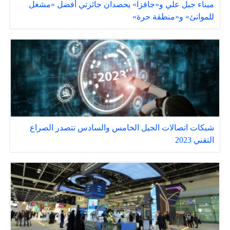
ميناء جبل علي و«جافزا» يحصدان جائزتي أفضل «مشغل
للموانئ» و«منطقة حرة»
شبكات اتصالات الجيل الخامس والسادس تتصدر الصراع
التقني 2023