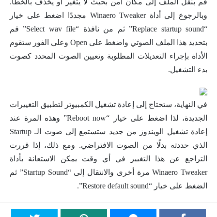
قم بنقل الملف إلى مكان آمن بحيث لا يتغير أو يحُذف بالخطأ.
وبالرجوع إلى أداة Winaero Tweaker مجددًا اضغط على خيار
“Replace startup sound” ثم من نافذة “Select wav file” قم
بتحديد هذا الملف الصوتي واضغط على Open وعلى الفور ستقوم
الأداة بإجراء التعديلات المطلوبة وتعيين الصوت المحدد كصوت
بدء التشغيل.
في النهاية، ستحتاج إلى إعادة تشغيل الكمبيوتر لتطبيق التغييرات
الجديدة، لذا اضغط على خيار “Reboot now” وهذه المرة عند
إعادة تشغيل الويندوز من جديد ستستمع إلى صوت الـ Startup
الذي حددته بدلًا من الصوت الافتراضي. ومع ذلك، إذا قررت
التراجع عن هذا التغيير في أي وقت يمكن الاستعانة بأداة
Winaero Tweaker مرة أخرى والانتقال إلى “Startup Sound” ثم
الضغط على خيار “Restore default sound”.