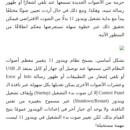
حزمة من الأصوات الجديدة تسمعها عند تلقي اشعارًا أو ظهور
رسالة تنبيه، وهكذا. ومع ذلك في حال أردت تعيين صوتًا مختلفًا
يبدأ مع بداية تشغيل ويندوز 11 بدلًا من الصوت الافتراضي فيمكن
تحقيق ذلك عبر خطوة سهلة نستعرضها معكم انطلاقًا من
السطور الآتية.
بشكل أساسي، يسمح نظام ويندوز 11 بتغيير معظم أصوات
النظام التي تسمعها عند توصيل أي جهاز أو كابل بمنفذ الـ USB
أو تلقي إشعار من التطبيقات أو ظهور رسالة Info أو Error
وعشرات الأصوات الأخرى يمكن تعديلها بكل سهولة عبر نافذة الـ
Control Panel إلا ان صوت بدء التشغيل (Startup) وإيقاف تشغيل
ويندوز (Shutdown/Restart) غير مسموح بتغييره من نفس
النافذة، ولا يوجد أي خيار آخر في إعدادات الويندوز عمومًا يتيح
القيام بذلك. لكن تغيير صوت بدء التشغيل في ويندوز 11 ليست
مهمة مستحيلة!