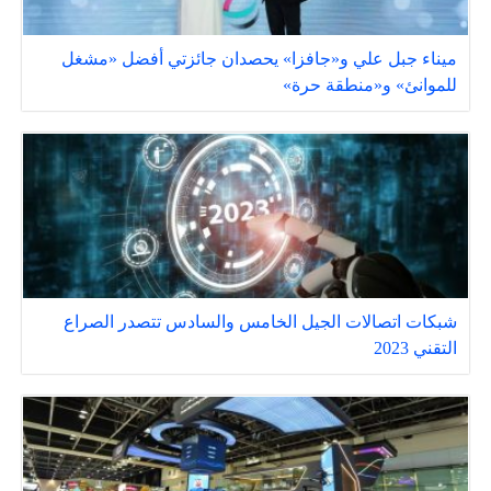
ميناء جبل علي و«جافزا» يحصدان جائزتي أفضل «مشغل
للموانئ» و«منطقة حرة»
شبكات اتصالات الجيل الخامس والسادس تتصدر الصراع
التقني 2023