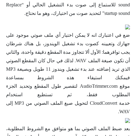
sound للاستماع إلى صوت بدء التشغيل الحالي أو “Replace
startup sound” لتحديد صوت من اختيارك، وهو ما نحتاج.
ضع في اعتبارك انه لا يمكن اختيار أي ملف صوتي موجود على
جهازك وتعيينه كصوت بدء تشغيل الويندوز، بل هناك شرطان
يجب توافرهما: الأول ألا تتجاوز مدة المقطع دقيقة واحدة، والثاني
أن تكون صيغة الملف WAV. لذلك في حال كان المقطع الصوتي
الذي تريد إضافته عند بدء تشغيل ويندوز 11 طويل وبصيغة MP3
فيمكنك استيفاء هذه الشروط بمساعدة
موقع AudioTrimmer.com لتقصير طول المقطع وتحديد الجزء
المطلوب فقط، ثم تستطيع استخدام
خدمة CloudConvert لتحويل صيغ الملف الصوتي من MP3 إلى
WAV.
بعد ضبط الملف الصوتي بما هو متوافق مع الشروط المطلوبة،