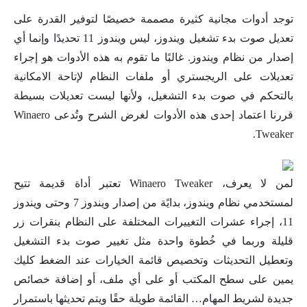
توجد أدوات مجانية كثيرة مصممة خصيصًا لتوفير القدرة على
تعديل صوت بدء تشغيل ويندوز، ليس ويندوز 11 تحديدًا وإنما أي
إصدار من نظام ويندوز. غالبًا ما تقوم به هذه الأدوات هو إجراء
تعديلات على الريجستري أو ملفات النظام لإتاحة الامكانية
بالتحكم في صوت بدء التشغيل، ولأنها ليست تعديلات بسيطة
قررنا اعتماد إحدى هذه الأدوات لغرض الشرح وتُدعى Winaero
Tweaker.
لمن لا يعرف، Winaero Tweaker تعتبر أداة قديمة تتيح
لمستخدمي نظام ويندوز، بدايًة من إصدار ويندوز 7 وحتى ويندوز
11، إجراء عشرات التغييرات المختلفة على النظام بنقرات زر
قليلة وربما في خُطوة واحدة مثل تغيير صوت بدء التشغيل
وتعطيل التحديثات وتخصيص قائمة الخيارات عند الضغط كليك
يمين على سطح المكتب أو على أي ملف، أو إضافة خصائص
جديدة لشريط المهام… القائمة طويلة حقًا ويتم تحديثها باستمرار