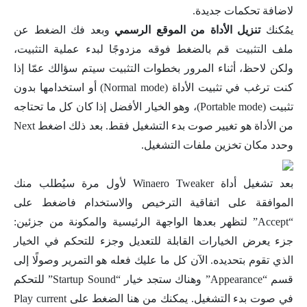
لاضافة تحكمات جديدة.
يمُكنك
تنزيل الأداة من الموقع الرسمي
وبعد فك الضغط عن
ملف التثبيت قم بالضغط فوقه مزدوجًا لبدء عملية التثبيت،
ولكن لاحظ، أثناء المرور بخطوات التثبيت سيتم سؤالك عمّا إذا
كنت ترغب في تثبيت الأداة (Normal mode) أو استخدامها بدون
تثبيت (Portable mode)، وهو الخيار الأفضل إذا كان كل ما تحتاجه
من الأداة هو تغيير صوت بدء التشغيل فقط. بعد ذلك اضغط Next
وحدد مكان تخزين ملفات التشغيل.
بعد تشغيل أداة Winaero Tweaker لأول مرة سيُطلب منك
الموافقة على اتفاقية الترخيص والاستخدام فاضغط على
“Accept” لتظهر بعدها الواجهة الرئيسية والمكونة من جزئين:
جزء يعرض الخيارات القابلة للتعديل وجزء للتحكم في الخيار
الذي تقوم بتحديده. الآن كل ما عليك فعله هو التمرير وصولًا إلى
قسم “Appearance” وهناك ستجد خيار “Startup Sound” للتحكم
في صوت بدء التشغيل. يمكنك من هنا الضغط على Play current