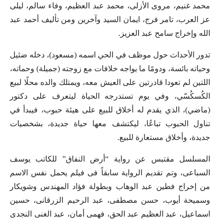
محمد غنيم، مروى الأزلى، محمد عبد العظيم، وفاء سالم، ليلى
عز العرب، تامر فرج، ايمان السيد وآخرين ومن تأليف أحمد عبد
الله وإخراج سامح عبد العزيز.
تدور الأحداث حول موظف في الحي اسمه (مسعود)، دخله ضئيل
وحياته بائسة، ودومًا ما يواجه خلافات مع زوجته (جميلة) وحماته،
اللتين لم تعودا قادرتين على العيش معه، ويمتلك والده محلًا لبيع
الكُسكُسّي، وفي يوم تستدرجه الحياة ليتعرف على دكتور
(ماضي)، الذي يقدم له أخلاق للبيع على هيئة حبوب، فيبدأ في
تناول الحبوب تباعًا، ليكتشف معها حياة جديدة، بشخصيات
جديدة، وأخلاق مستعارة للبيع.
المسلسل مقتبس عن رواية “أرض النفاق” للكاتب يوسف
السباعى، وتم تقديم الرواية سابقاً فى فيلم يحمل نفس الاسم
من إخراج فطين عبد الوهاب وبطولة فؤاد المهندس وشويكار
وسميحة أيوب، حسن مصطفى، عبد الرحيم الزرقانى، حسين
اسماعيل، عبد العظيم عبد الحق، فهمى أمان، عبد الغنى النجدى