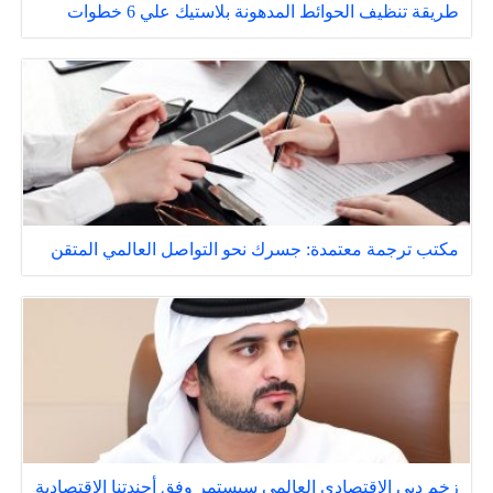
طريقة تنظيف الحوائط المدهونة بلاستيك علي 6 خطوات
مكتب ترجمة معتمدة: جسرك نحو التواصل العالمي المتقن
زخم دبي الاقتصادي العالمي سيستمر وفق أجندتنا الاقتصادية