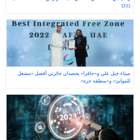
D33
ميناء جبل علي و«جافزا» يحصدان جائزتي أفضل «مشغل
للموانئ» و«منطقة حرة»