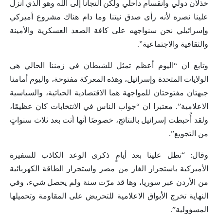
خذلان دولي وانقسام داخلي ولكن التجأنا إلى الله وهو الذي أنزل
علينا نصره لأنه رأى صدق نيتنا وما دام هناك مشروع أميركي
وإسرائيلي نحن سنواجهه على كافة الصعد العسكرية والأمينة
والثقافية والاجتماعية”.
وتابع ان “اليوم أعظم تمثل للشيطان في زمننا الحالي هي
الولايات المتحدة وإسرائيل، وهذه المعركة مفتوحة، واليوم أمامنا
جبهتان مفتوحتان للمواجهة هما الاقتصادية الحياتية، والسياسية
الاعلامية”. معتبرا ان “جواب الناس في الانتخابات كان عظيمًا،
ولقد أُحبطت إسرائيل بالنتائج، خصوصًا أنها أتت بعد ثلاث سنواتٍ
من التجويع”.
وقال: “تطل علينا بعد أيامٍ ذكرى الوعد الكاذب للسفيرة
الأميركية باستجرار الغاز من مصر واستجرار الطاقة الكهربائية
من الأردن عبر سوريا، وها قد مرّت سنة ولم يحصل شيء، وفي
النهاية تخرج الأبواق الاعلامية للتحريض على المقاومة وتحميلها
المسؤولية”.