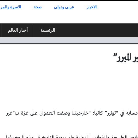
الاخبار
عربي ودولي
صحة
الاسرة والمرأ
الرئيسية
أخبار العالم
المبرر”
حسابه في “توتير” كاتبا: “خارجيتنا وصفت العدوان على غزة ب”غير
انون الطبيعة وللقوانين الدولية ولسيرورة التاريخ في هذه الجغرافيا