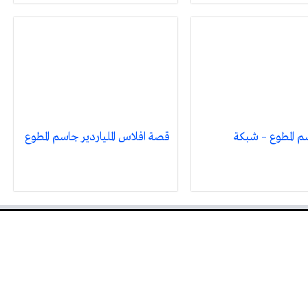
 المطوع – شبكة
قصة افلاس الملياردير جاسم المطوع