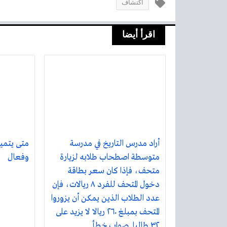
اكتشاف
اقرأ أيضا
أراد مدرس التاريخ في مدرسة
متى يتميز
متوسطة اصطحاب طلابه لزيارة
وفعال
متحف، فإذا كان سعر بطاقة
دخول المتحف للفرد ٨ ريالات، فإن
عدد الطلاب الذين يمكن أن يزوروا
المتحف بمبلغ ٢٦٠ ريالا لا يزيد على
٣٢ طالبا. صواب خطأ