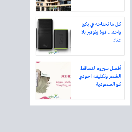
كل ما تحتاجه في بكج
واحد… قوة وتوفير بلا
عناء
طرقنا فيه للحديث عن 
إجابة سؤال: "أي مما يأتي ي
أفضل سيروم لتساقط
الشعر وتكثيفه | جودي
كو السعودية