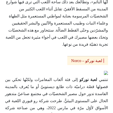
أيّها النائم»، وتطالعك بعد ذلك ساحة اللعب التي ترى فيها شوارع
المدينة من المسقط الأفقيّ. تقابل أثناء اللعب الكثير من
الشخصيّات المرسومة بعناية لمواطني المستعمرة مثل الطهاة
وعلماء النبات وطبيب المستعمرة والآليين والبشر الحقيقيين
والمشرّدين وحتّى القطط الضالّة. ستتحاور مع هذه الشخصيّات
وتحدّد بعضها مصيرك في اللعب في أجواء مثيرة تجعل من اللعبة
تجربة ذهنيّة فريدة من نوعها.
لعبة نوركو – Norco
تنتمي
لعبة نوركو
إلى فئة ألعاب المغامرات ولكنّها تحكي بين
فصولها قصّة دراميّة ذات طابع ديستوبيّ أو ما يُعرف بالمدينة
الفاسدة تدور حول مصير الشخصيّات في مجتمع صناعيّ متدهور
الحال على المستوى البيئيًّ. طرحت شركة رو فيوري اللعبة في
الأسواق لأوّل مرّة في مارس 2022، وهي من صناعة شركة