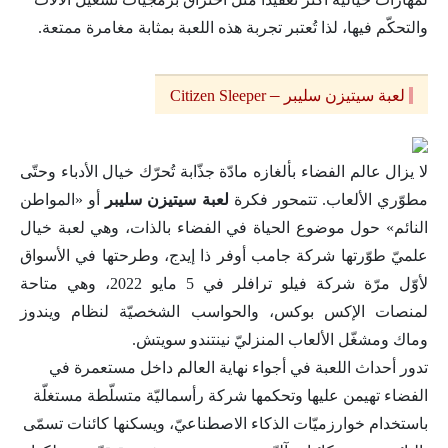
والتحكّم فيها، لذا تُعتبر تجربة هذه اللعبة بمثابة مغامرة ممتعة.
–
لعبة سيتيزن سليبر
Citizen Sleeper
لا يزال عالم الفضاء بألغازه مادّة جذّابة تُحرّك خيال الأدباء وحتّى
مطوّري الألعاب. تتمحور فكرة
لعبة سيتيزن سليبر
أو «المواطن
النائم» حول موضوع الحياة في الفضاء بالذات، وهي لعبة خيال
علميّ طوّرتها شركة جامب أوفر ذا إيدج، وطرحتها في الأسواق
لأوّل مرّة شركة فيلو ترافلر في 5 مايو 2022، وهي متاحة
لمنصات الإكس بوكس، والحواسب الشخصيّة لنظام ويندوز
وماك ومشغّل الألعاب المنزليّ نينتندو سويتش.
تدور أحداث اللعبة في أجواء نهاية العالم داخل مستعمرة في
الفضاء تهيمن عليها وتحكمها شركة رأسماليّة متسلّطة مستغلّة
باستخدام خوارزميّات الذكاء الاصطناعيّ، ويسكنها كائنات تسمّى