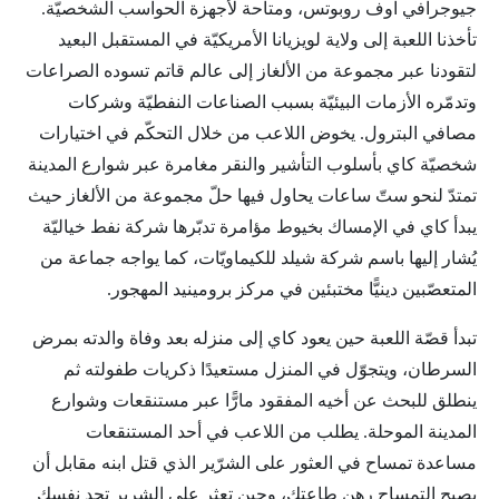
جيوجرافي اوف روبوتس، ومتاحة لأجهزة الحواسب الشخصيّة.
تأخذنا اللعبة إلى ولاية لويزيانا الأمريكيّة في المستقبل البعيد
لتقودنا عبر مجموعة من الألغاز إلى عالم قاتم تسوده الصراعات
وتدمّره الأزمات البيئيّة بسبب الصناعات النفطيّة وشركات
مصافي البترول. يخوض اللاعب من خلال التحكّم في اختيارات
شخصيّة كاي بأسلوب التأشير والنقر مغامرة عبر شوارع المدينة
تمتدّ لنحو ستّ ساعات يحاول فيها حلّ مجموعة من الألغاز حيث
يبدأ كاي في الإمساك بخيوط مؤامرة تدبّرها شركة نفط خياليّة
يُشار إليها باسم شركة شيلد للكيماويّات، كما يواجه جماعة من
المتعصّبين دينيًّا مختبئين في مركز برومينيد المهجور.
تبدأ قصّة اللعبة حين يعود كاي إلى منزله بعد وفاة والدته بمرض
السرطان، ويتجوّل في المنزل مستعيدًا ذكريات طفولته ثم
ينطلق للبحث عن أخيه المفقود مارًّا عبر مستنقعات وشوارع
المدينة الموحلة. يطلب من اللاعب في أحد المستنقعات
مساعدة تمساح في العثور على الشرّير الذي قتل ابنه مقابل أن
يصبح التمساح رهن طاعتك، وحين تعثر على الشرير تجد نفسك