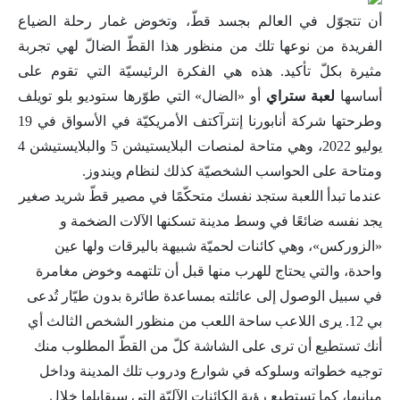
أن تتجوّل في العالم بجسد قطّ، وتخوض غمار رحلة الضياع
الفريدة من نوعها تلك من منظور هذا القطّ الضالّ لهي تجربة
مثيرة بكلّ تأكيد. هذه هي الفكرة الرئيسيّة التي تقوم على
أساسها
لعبة ستراي
أو «الضال» التي طوّرها ستوديو بلو تويلف
وطرحتها شركة أنابورنا إنترآكتف الأمريكيّة في الأسواق في 19
يوليو 2022، وهي متاحة لمنصات البلايستيشن 5 والبلايستيشن 4
ومتاحة على الحواسب الشخصيّة كذلك لنظام ويندوز.
عندما تبدأ اللعبة ستجد نفسك متحكّمًا في مصير قطّ شريد صغير
يجد نفسه ضائعًا في وسط مدينة تسكنها الآلات الضخمة و
«الزوركس»، وهي كائنات لحميّة شبيهة باليرقات ولها عين
واحدة، والتي يحتاج للهرب منها قبل أن تلتهمه وخوض مغامرة
في سبيل الوصول إلى عائلته بمساعدة طائرة بدون طيّار تُدعى
بي 12. يرى اللاعب ساحة اللعب من منظور الشخص الثالث أي
أنك تستطيع أن ترى على الشاشة كلّ من القطّ المطلوب منك
توجيه خطواته وسلوكه في شوارع ودروب تلك المدينة وداخل
مبانيها، كما تستطيع رؤية الكائنات الآليّة التي سيقابلها خلال