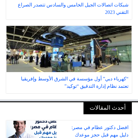
شبكات اتصالات الجيل الخامس والسادس تتصدر الصراع
التقني 2023
“كهرباء دبي” أول مؤسسة في الشرق الأوسط وإفريقيا
تعتمد نظام إدارة التدقيق “توكيد”
أحدث المقالات
افضل دكتور عظام في مصر:
دليل مهم قبل حجز موعدك