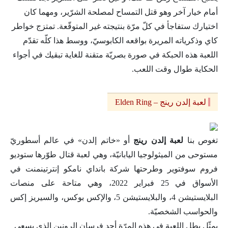
أمام خيار آخر وهو قتل التمساح لمصلحة الشرّير، ومهما كان
اختيارك ستفاجأ في كلّ مرّة بنتيجته غير المتوقّعة. تمتزج خواطر
كاي وذكرياته المريرة بواقعه الكابوسيّ، ووسط هذا كلّه تقدّم
اللعبة هذه الحبكة في صورة بصريّة متقنة للغاية تبقيك في أجواء
الحكاية طوال وقت اللعب.
لعبة إلدن رينج – Elden Ring
تغوص بنا
لعبة إلدن رينج
أو «خاتم إلدن» في عالم أسطوريّ
مستوحى من الميثولوجيا اليابانيّة، وهي لعبة قتال طوّرها ستوديو
فروم سوفتوير وطرحتها شركة بانداي نامكو إنترتينمنت في
الأسواق في 25 فبراير 2022، وهي متاحة على منصات
البلايستيشن 4، والبلايستيشن 5، والإكس بوكس، والسيريز إكس
والحواسب الشخصيّة.
يمثّل بطل اللعبة في هذه المرّة أحد فرسان الرونين الذي يسعى