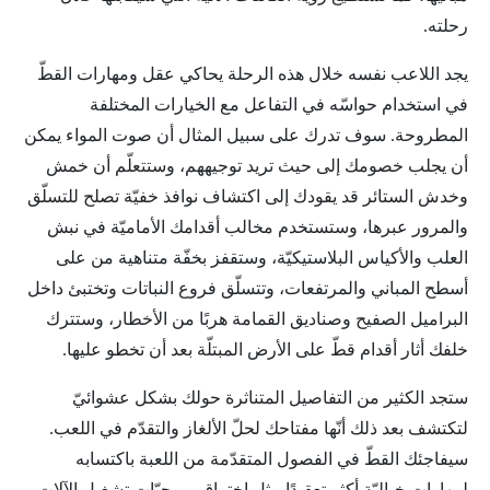
رحلته.
يجد اللاعب نفسه خلال هذه الرحلة يحاكي عقل ومهارات القطّ
في استخدام حواسّه في التفاعل مع الخيارات المختلفة
المطروحة. سوف تدرك على سبيل المثال أن صوت المواء يمكن
أن يجلب خصومك إلى حيث تريد توجيههم، وستتعلّم أن خمش
وخدش الستائر قد يقودك إلى اكتشاف نوافذ خفيّة تصلح للتسلّق
والمرور عبرها، وستستخدم مخالب أقدامك الأماميّة في نبش
العلب والأكياس البلاستيكيّة، وستقفز بخفّة متناهية من على
أسطح المباني والمرتفعات، وتتسلّق فروع النباتات وتختبئ داخل
البراميل الصفيح وصناديق القمامة هربًا من الأخطار، وستترك
خلفك أثار أقدام قطّ على الأرض المبتلّة بعد أن تخطو عليها.
ستجد الكثير من التفاصيل المتناثرة حولك بشكل عشوائيّ
لتكتشف بعد ذلك أنّها مفتاحك لحلّ الألغاز والتقدّم في اللعب.
سيفاجئك القطّ في الفصول المتقدّمة من اللعبة باكتسابه
لمهارات خياليّة أكثر تعقيدًا مثل اختراق برمجيّات تشغيل الآلات