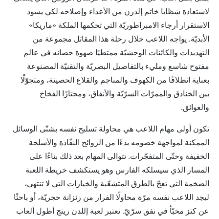
لاستعادة شظايا خاتم إلدرن من الأعداء وإصلاحه لكي يسود
الاستقرار أرجاء الامبراطوريّة التي تحكمها الملكة «ماريكا»
الأبديّة. يواجه اللاعب خلال رحلة هذا المقاتل مجموعة من
التهديدات والكائنات الوحشيّة ممتطيًا صهوة حصانه في عالم
مفتوح شاسع ومليء بالتفاصيل البصريّة والتقنيّة المصنوعة
بعناية انطلاقًا من الكهوف والمناجم والقلاع الحصينة، ومتجوّلًا
بين الخنادق والممرّات السرّيّة والأنفاق، ومجتازًا الفخاخ
والعوائق.
تكون أولى مهام اللاعب هي محاولة تسليح نفسه بشتّى الوسائل
الممكنة لمواجهة خصومه بدءًا من الروائح النفّاذة والأسلحة
الخفيفة وحتّى المتفجّرات. تتوالى المهام بعد ذلك بناءًا على
المسار الذي سيسلكه الفارس وهو يستكشف خريطة اللعبة
الضخمة التي تعجّ بالطرق المتشعّبة والخيارات التي لا تنتهي،
ليجد اللاعب نفسه مرّة محاولًا الفرار من زنزانة حجريّة، أو باحثًا
عن كنز مخبّأ في نفق سرّيّ. تعتبر لعبة إللدن رينج أطول ألعاب