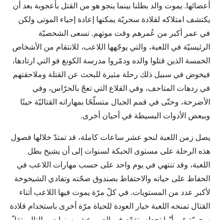
أعضائها. يموت والد بطلنا بينما ينجو هو من القتل بأعجوبة بعد أن
يكتشف امتلاكه لقلادة سحريّة يمكنها إعادة إحياء الموتى ولكن
في عمر أكبر من عُمرهم وقت موتهم. تسعى الشخصيّة
الرئيسيّة في اللعبة، والتي يوجّهها اللاعب، للانتقام من الأشخاص
الخمسة الذين قتلوا والده ودمّروا مدرسة الكونغ فو التي ارتادها،
فيخوض في سبيل ذلك رحلة مثيرة للبحث عن القتلة وملاحقتهم
في ردهات المتاحف، وفي القلاع التي تعجّ بالحرّاس، وفي
الأضرحة، وحتّى في قمم الجبال متسلّحًا بمهاراته القتاليّة حينًا
وببعض الأدوات البسيطة في أحيان أخرى.
يصل زمن اللعبة لنحو عشر ساعات كاملة، قد تمتدّ خلالها فصول
هذه الرحلة على مستوى الحبكة لسنوات إلى أن يشيخ بطل
اللعبة، وقد تنتهي في يوم واحد على حسب مهارات اللاعب في
الحفاظ على حياته والاحتفاظ بصندوق صحّته وتفادي الشيخوخة
لأكبر عدد من المستويات. في كلّ مرّة يموت فيها اللاعب أثناء
القتال تمنحه اللعبة خيار العودة للحياة مرّة أخرى باستخدام قلادة
سحريّة غير أنّها تجعله يتقدّم في العمر عشر سنوات وبالتالي تقلّ