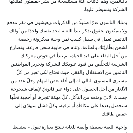
بالنائمين، وهم كائنات آليّة مستنسخة من بشر حقيقيّون تمتلكها
الشركة وتسيطر عليها.
يمتلك النائمون قدرًا ضئيلًا من الذكريات ويعيشون في فقر مدقع
ولا يتمتّعون بحقوق تذكر. تبدأ اللعبة لتجد نفسك واحدًا من أولئك
النائمين تعمل في سبيل كسب ثمن وجبة معكرونة رخيصة
لشحن بطّاريّتك بالطاقة، وتنام في حاوية شحن فارغة، وتصارع
من أجل البقاء على قيد الحياة، ثم تبدأ في خوض معركتك
الشرسة للتخلّص من قيود عبوديّتك للشركة وتحرير المواطنين
النائمين من الاستغلال والفقر، حيث تحتاج لكي تعبر من كلّ
مستوى للمستوى التالي له إلى أداء بعض المهام وحلّ عدد من
الألغاز من أجل الحصول على دواء غير قانونيّ لإيقاف شيخوخة
جسدك الآليّ ومنعه من التآكل. كلّ مهمّة تنجزها أو أحجية تحلّها
ستحصل بعدها على مكافأة أو ترقية، وكلّ فشل سيؤدّي إلى
خفض طاقتك.
واجهة اللعبة بسيطة وأنيقة للغاية تفتتح بعبارة تقول «استيقظ