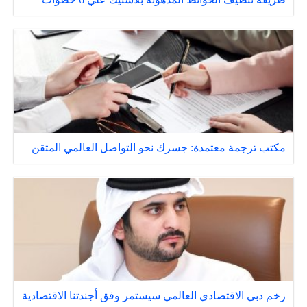
مكتب ترجمة معتمدة: جسرك نحو التواصل العالمي المتقن
زخم دبي الاقتصادي العالمي سيستمر وفق أجندتنا الاقتصادية