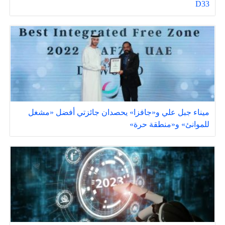
D33
ميناء جبل علي و«جافزا» يحصدان جائزتي أفضل «مشغل
للموانئ» و«منطقة حرة»