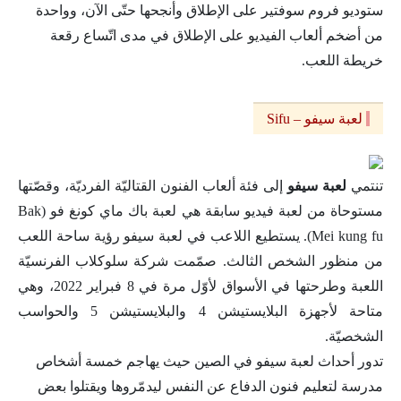
ستوديو فروم سوفتير على الإطلاق وأنجحها حتّى الآن، وواحدة
من أضخم ألعاب الفيديو على الإطلاق في مدى اتّساع رقعة
خريطة اللعب.
لعبة سيفو – Sifu
تنتمي
لعبة سيفو
إلى فئة ألعاب الفنون القتاليّة الفرديّة، وقصّتها
مستوحاة من لعبة فيديو سابقة هي لعبة باك ماي كونغ فو (Bak
Mei kung fu). يستطيع اللاعب في لعبة سيفو رؤية ساحة اللعب
من منظور الشخص الثالث. صمّمت شركة سلوكلاب الفرنسيّة
اللعبة وطرحتها في الأسواق لأوّل مرة في 8 فبراير 2022، وهي
متاحة لأجهزة البلايستيشن 4 والبلايستيشن 5 والحواسب
الشخصيّة.
تدور أحداث لعبة سيفو في الصين حيث يهاجم خمسة أشخاص
مدرسة لتعليم فنون الدفاع عن النفس ليدمّروها ويقتلوا بعض