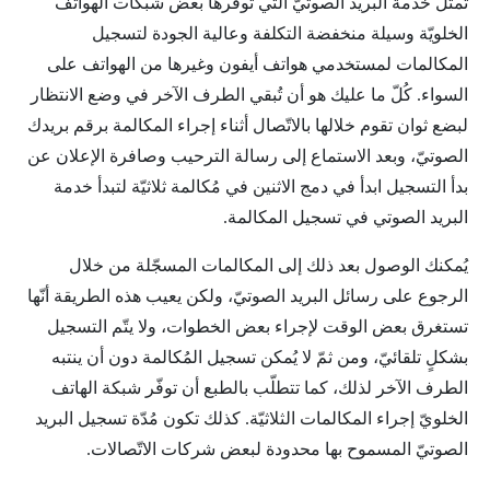
تمثّل خدمة البريد الصوتيّ التي توفّرها بعض شبكات الهواتف
الخلويّة وسيلة منخفضة التكلفة وعالية الجودة لتسجيل
المكالمات لمستخدمي هواتف أيفون وغيرها من الهواتف على
السواء. كُلّ ما عليك هو أن تُبقي الطرف الآخر في وضع الانتظار
لبضع ثوان تقوم خلالها بالاتّصال أثناء إجراء المكالمة برقم بريدك
الصوتيّ، وبعد الاستماع إلى رسالة الترحيب وصافرة الإعلان عن
بدأ التسجيل ابدأ في دمج الاثنين في مُكالمة ثلاثيّة لتبدأ خدمة
البريد الصوتي في تسجيل المكالمة.
يُمكنك الوصول بعد ذلك إلى المكالمات المسجّلة من خلال
الرجوع على رسائل البريد الصوتيّ، ولكن يعيب هذه الطريقة أنّها
تستغرق بعض الوقت لإجراء بعض الخطوات، ولا يتّم التسجيل
بشكلٍ تلقائيّ، ومن ثمّ لا يُمكن تسجيل المُكالمة دون أن ينتبه
الطرف الآخر لذلك، كما تتطلّب بالطبع أن توفّر شبكة الهاتف
الخلويّ إجراء المكالمات الثلاثيّة. كذلك تكون مُدّة تسجيل البريد
الصوتيّ المسموح بها محدودة لبعض شركات الاتّصالات.