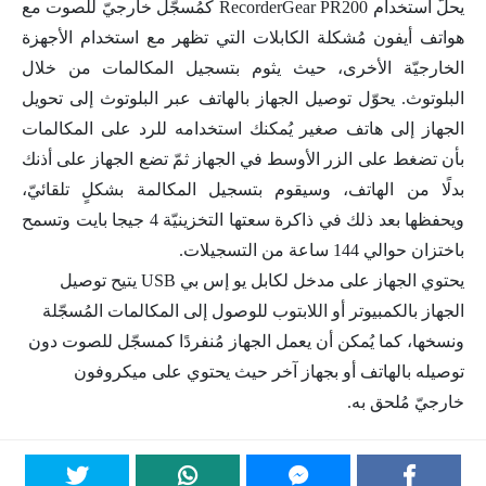
يحلّ استخدام RecorderGear PR200 كمُسجّل خارجيّ للصوت مع
هواتف أيفون مُشكلة الكابلات التي تظهر مع استخدام الأجهزة
الخارجيّة الأخرى، حيث يثوم بتسجيل المكالمات من خلال
البلوتوث. يحوّل توصيل الجهاز بالهاتف عبر البلوتوث إلى تحويل
الجهاز إلى هاتف صغير يُمكنك استخدامه للرد على المكالمات
بأن تضغط على الزر الأوسط في الجهاز ثمّ تضع الجهاز على أذنك
بدلًا من الهاتف، وسيقوم بتسجيل المكالمة بشكلٍ تلقائيّ،
ويحفظها بعد ذلك في ذاكرة سعتها التخزينيّة 4 جيجا بايت وتسمح
باختزان حوالي 144 ساعة من التسجيلات.
يحتوي الجهاز على مدخل لكابل يو إس بي USB يتيح توصيل
الجهاز بالكمبيوتر أو اللابتوب للوصول إلى المكالمات المُسجّلة
ونسخها، كما يُمكن أن يعمل الجهاز مُنفردًا كمسجّل للصوت دون
توصيله بالهاتف أو بجهاز آخر حيث يحتوي على ميكروفون
خارجيّ مُلحق به.