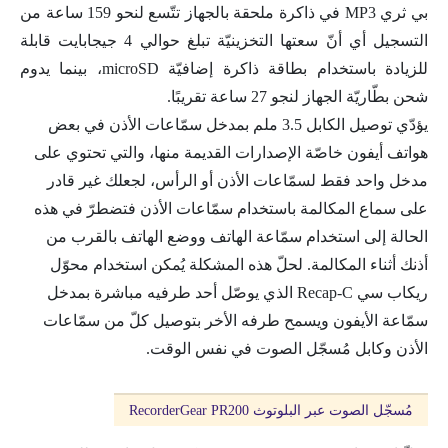
بي ثري MP3 في ذاكرة ملحقة بالجهاز تتّسع لنحو 159 ساعة من
التسجيل أي أنّ سعتها التخزينيّة تبلغ حوالي 4 جيجابايت قابلة
للزيادة باستخدام بطاقة ذاكرة إضافيّة microSD، بينما يدوم
شحن بطّاريّة الجهاز لنجو 27 ساعة تقريبًا.
يؤدّي توصيل الكابل 3.5 ملم بمدخل سمّاعات الأذن في بعض
هواتف أيفون خاصّة الإصدارات القديمة منها، والتي تحتوي على
مدخل واحد فقط لسمّاعات الأذن أو الرأس، لجعلك غير قادر
على سماع المكالمة باستخدام سمّاعات الأذن فتضطرّ في هذه
الحالة إلى استخدام سمّاعة الهاتف ووضع الهاتف بالقرب من
أذنك أثناء المكالمة. لحلّ هذه المشكلة يُمكن استخدام محوّل
ريكاب سي Recap-C الذي يوصّل أحد طرفيه مباشرة بمدخل
سمّاعة الأيفون ويسمح طرفه الأخر بتوصيل كلّ من سمّاعات
الأذن وكابل مُسجّل الصوت في نفس الوقت.
مُسجّل الصوت عبر البلوتوث RecorderGear PR200