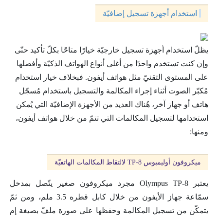
استخدام أجهزة تسجيل إضافيّة
يظلّ استخدام أجهزة تسجيل خارجيّة خيارًا متاحًا بكلّ تأكيد حتّى
وإن كنت تستخدم واحدًا من أغلى أنواع الهواتف الذكيّة وأفضلها
على المستوى التقنيّ مثل هواتف أيفون. فبخلاف خيار استخدام
مُكبّر الصوت أثناء إجراء المكالمة والتسجيل باستخدام مُسجّل
هاتف أو جهاز آخر، هُناك العديد من الأجهزة الإضافيّة التي يُمكن
استخدامها لتسجيل المكالمات التي تتمّ من خلال هواتف أيفون،
ومنها:
ميكروفون أوليمبوس TP-8 لالتقاط المكالمات الهاتفيّة
يعتبر Olympus TP-8 مجرد ميكروفون صغير يتّصل بمدخل
سمّاعة جهاز الأيفون من خلال كابل قطره 3.5 ملم، ومن ثمّ
يتمكّن من تسجيل المكالمة وحفظها على صورة ملفّ بصيغة إم