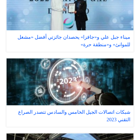
ميناء جبل علي و«جافزا» يحصدان جائزتي أفضل «مشغل
للموانئ» و«منطقة حرة»
شبكات اتصالات الجيل الخامس والسادس تتصدر الصراع
التقني 2023