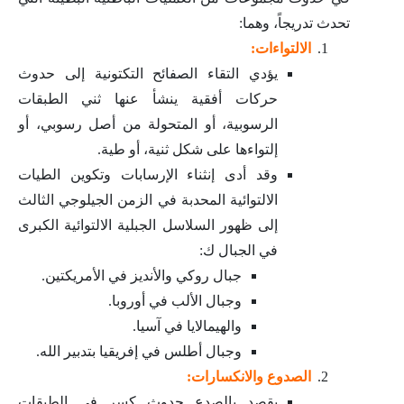
تحدث تدريجاً، وهما:
الالتواءات:
يؤدي التقاء الصفائح التكتونية إلى حدوث
حركات أفقية ينشأ عنها ثني الطبقات
الرسوبية، أو المتحولة من أصل رسوبي، أو
إلتواءها على شكل ثنية، أو طية.
وقد أدى إنثناء الإرسابات وتكوين الطيات
الالتوائية المحدبة في الزمن الجيلوجي الثالث
إلى ظهور السلاسل الجبلية الالتوائية الكبرى
في الجبال ك:
جبال روكي والأنديز في الأمريكتين.
وجبال الألب في أوروبا.
والهيمالايا في آسيا.
وجبال أطلس في إفريقيا بتدبير الله.
الصدوع والانكسارات:
يقصد بالصدع حدوث كسر في الطبقات