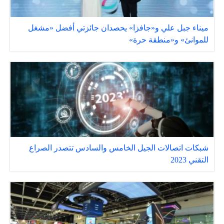
ميناء جبل علي و«جافزا» يحصدان جائزتي أفضل «مشغل
للموانئ» و«منطقة حرة»
شبكات اتصالات الجيل الخامس والسادس تتصدر الصراع
التقني 2023