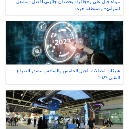
ميناء جبل علي و«جافزا» يحصدان جائزتي أفضل «مشغل
للموانئ» و«منطقة حرة»
شبكات اتصالات الجيل الخامس والسادس تتصدر الصراع
التقني 2023