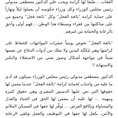
العقاب …طبعاً لها كرامة ويجب علي الدكتور مصطفى مدبولي
رئيس مجلس الوزراء وكل وزراء حكومته أن يعملوا ليلاً ونهاراً
على حماية كرامة “بائعة الفجل” وكل “بائعة فجل” وجميع من
على شاكلتها من فقراء وبسطاء هذا الوطن …فهم أولى وأحق
بالرعاية والحماية من غيرهم .
“بائعة الفجل” تخوض يومياً عشرات المواجهات للحفاظ على
كرامتها وهي مُكبَّلة اليدين ولا تملك من أدوات الدفاع عن نفسها
شيئاً في مواجهة أشكال وصور شتى من الاستعلاء والتكبر
والاستهانة !!
الدكتور مصطفي مدبولي رئيس مجلس الوزراء سيكون قد أدى
ما عليه من واجبات لحماية كرامة “بائعة الفجل” عندما يضمن لها
حقوقها التي نص عليها الدستور المصري وهي حقوق كثيرة
ومهمة … لها عليه أن يضمن لها الحق في الحياة والعدل
والمساواة وتكافؤ الفرص … يُوفِّر لها حقها في المسكن الملائم
والآمن، يكفل لها حقها في التوظيف والعمل وتلقي الرعاية