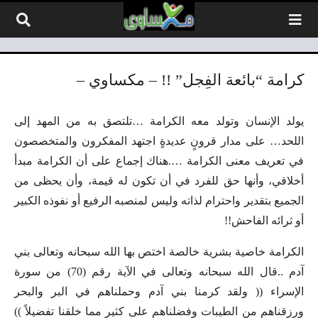
لتخطي إلى المحتوى
كرامة “بائعة الفِجل” !! – مكساوي –
يولد الإنسان وتولد معه الكرامة …تلتصق به من المهد إلى
اللحد… على مدار قرونٍ عديدةٍ اجتهد المفكرون والمتخصصون
في تعريف معنى الكرامة ….هناك إجماع على أن الكرامة مبدأ
أخلاقي، وأنها حق للفرد في أن تكون له قيمة، وأن يحظى من
الجميع بتقدير واحترام لذاته وليس لمنصبه الرفيع أو نفوذه الكبير
أو ثرائه الفاحش!!
الكرامة خاصية بشرية خالصة اختص بها الله سبحانه وتعالى بني
آدم ..قال الله سبحانه وتعالى في الآية رقم (70) من سورة
الإسراء (( ولقد كرمنا بني آدم وحملناهم في البر والبحر
ورزقناهم من الطيبات وفضلناهم على كثير مما خلقنا تفضيلاً ))