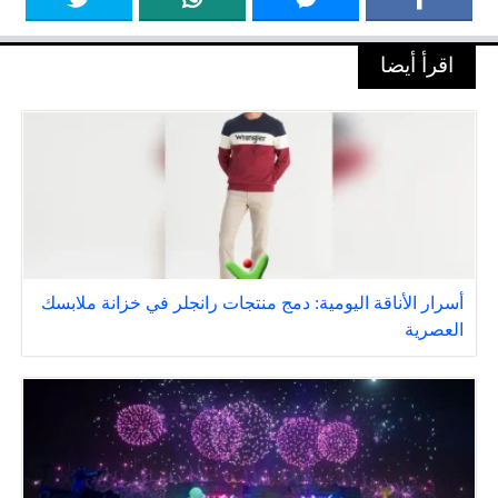
اقرأ أيضا
أسرار الأناقة اليومية: دمج منتجات رانجلر في خزانة ملابسك
العصرية