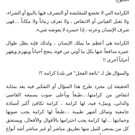
الكرامة التي لا تخضع للمقايضة أو التصرف فيها بالبيع أو الشراء،
ولا تقبل القياس أو الانتقاص ، ولا تعرف زماناً ولا مكاناً …فهى
شرف الإنسان وعزته ، إذا خسره لا يعوضه شيء.
الكرامة هي أعظم ما يملك الإنسان ، ولذلك فإنه يظل طوال
عمره مدافعاً عنها بكل ما أوتي من قوة، ينجح أحياناً وينهزم ويقهر
أحياناً أخرى !!
والسؤال هل لـ “بائعة الفجل” في بلدنا كرامة ؟!
الحقيقة إن مجرد طرح هذا السؤال أو التفكير فيه يعد بمثابة
انتقاص من كرامتها….طبعاً وبأعلى صوت يسمعه القاصي
والداني، وبملء فيه، لها كرامة ، كرامة تكافئ أكبر أستاذة
جامعية وتماثل أشهر طبيبة …طبعاً لها كرامة يجب صونها
وحمايتها …لها كرامة يجب احترامها بالأقوال والأفعال، ويستحق
كل من يسعى للنيل منها بطريق مباشر أو غير مباشر أشد أنواع