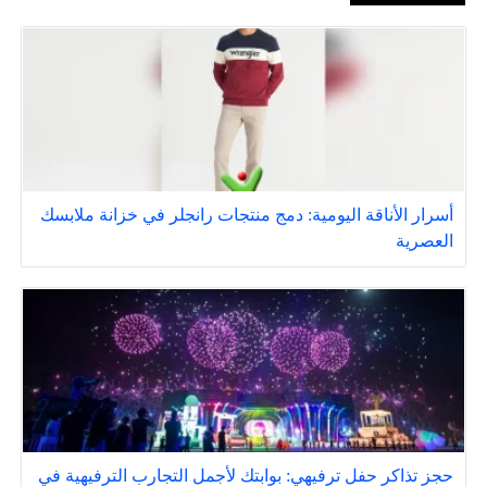
أسرار الأناقة اليومية: دمج منتجات رانجلر في خزانة ملابسك
العصرية
حجز تذاكر حفل ترفيهي: بوابتك لأجمل التجارب الترفيهية في