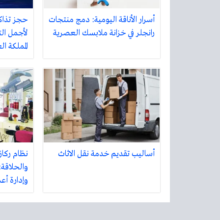
أسرار الأناقة اليومية: دمج منتجات
حجز تذاك
رانجلر في خزانة ملابسك العصرية
لأجمل الت
المملكة ا
أساليب تقديم خدمة نقل الاثاث
نظام ركاز
والحلاقة:
وإدارة أع