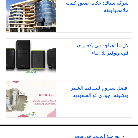
شركة سياك: حكاية صعودٍ كتبت
ملامحها بثقة
كل ما تحتاجه في بكج واحد…
قوة وتوفير بلا عناء
أفضل سيروم لتساقط الشعر
وتكثيفه | جودي كو السعودية
بورصة الذهب في مصر