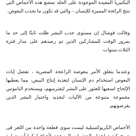
البكتيريا المفيدة الموجودة على الجلد تمضغ هذه الأحماض التي
تنتج الرائحة المميزة للإنسان – والتي قد تكون ما يجذب البعوض.
وقالت فوشال إن مستوى جذب البشر ظلت ثابتًا إلى حد ما
بمرور الوقت للمشاركين الذين تم رصدهم على مدار فترة
الثلاث سنوات.
وعندما يتعلق الأمر ببعوضة الزاعجة المصرية ، تفضل إناث
البعوض استخدام دم الإنسان لتغذية إنتاج البيض، مما يعطيها
الإلحاح لسعيها للعثور على البشر لتفترسهم، ويستخدم الناموس
مجموعة متنوعة من الآليات لتحديد واختيار البشر الذين
يقرصونهم.
الأحماض الكربوكسيلية ليست سوى قطعة واحدة من اللغز فى
شرح كيفية اختيار الحشرات المزعجة لأهدافها كما أن حرارة