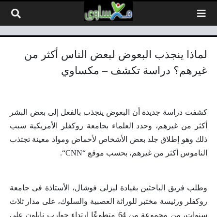
لتخطي إلى المحتوى
لماذا ينجذب البعوض لبعض الناس أكثر من
غيرهم؟ دراسة تكشف – مكساوي
كشفت دراسة جديدة أن البعوض ينجذب بالفعل إلى بعض البشر
أكثر من غيرهم، وحدد العلماء بجامعة روكفلر الأمريكية سبب
ذلك وهو إطلاق جلد بعض الأشخاص لأحماض ومواد معينة تجتذب
الناموس أكثر من غيرهم، بحسب موقع “
CNN
“.
وطلب فريق الباحثين بقيادة ليزلى فوشال، الأستاذة فى جامعة
روكفلر ورئيسة مختبر للوراثة العصبية والسلوك، على مدار ثلاث
سنوات، من مجموعة من 64 متطوعًا ارتداء جوارب نايلون على