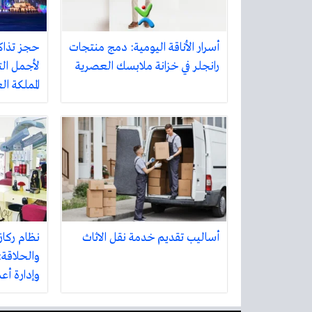
أسرار الأناقة اليومية: دمج منتجات
حجز تذاك
رانجلر في خزانة ملابسك العصرية
لأجمل الت
المملكة ا
أساليب تقديم خدمة نقل الاثاث
نظام ركاز
والحلاقة:
وإدارة أع