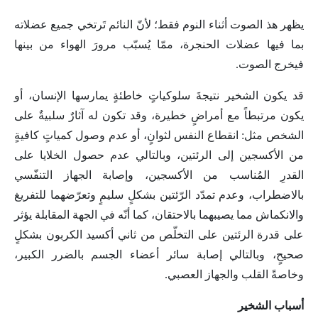
يظهر هذ الصوت أثناء النوم فقط؛ لأنّ النائم تَرتخي جميع عضلاته
بما فيها عضلات الحنجرة، ممّا يُسبّب مرورَ الهواء من بينها
فيخرج الصوت.
قد يكون الشخير نتيجةَ سلوكياتٍ خاطئةٍ يمارسها الإنسان، أو
يكون مرتبطاً مع أمراضٍ خطيرة، وقد تكون له آثارٌ سلبيةٌ على
الشخص مثل: انقطاع النفس لثوانٍ، أو عدم وصول كمياتٍ كافيةٍ
من الأكسجين إلى الرئتين، وبالتالي عدم حصول الخلايا على
القدرِ المُناسب من الأكسجين، وإصابة الجهاز التنفّسي
بالاضطراب، وعدم تمدّد الرّئتين بشكلٍ سليمٍ وتعرّضهما للتفريغ
والانكماش مما يصيبهما بالاحتقان، كما أنّه في الجهة المقابلة يؤثر
على قدرة الرئتين على التخلّص من ثاني أكسيد الكربون بشكلٍ
صحيحٍ، وبالتالي إصابة سائر أعضاء الجسم بالضرر الكبير،
وخاصةً القلب والجهاز العصبي.
أسباب الشخير