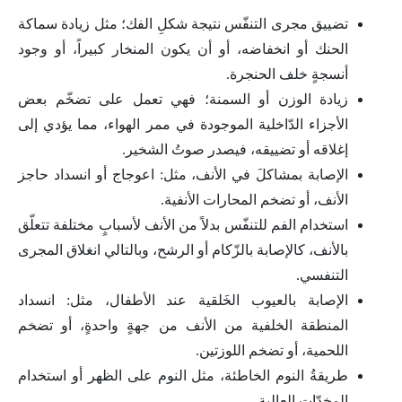
تضييق مجرى التنفّس نتيجة شكلِ الفك؛ مثل زيادة سماكة
الحنك أو انخفاضه، أو أن يكون المنخار كبيراً، أو وجود
أنسجةٍ خلف الحنجرة.
زيادة الوزن أو السمنة؛ فهي تعمل على تضخّم بعض
الأجزاء الدّاخلية الموجودة في ممر الهواء، مما يؤدي إلى
إغلاقه أو تضييقه، فيصدر صوتُ الشخير.
الإصابة بمشاكلَ في الأنف، مثل: اعوجاج أو انسداد حاجز
الأنف، أو تضخم المحارات الأنفية.
استخدام الفم للتنفّس بدلاً من الأنف لأسبابٍ مختلفة تتعلّق
بالأنف، كالإصابة بالزّكام أو الرشح، وبالتالي انغلاق المجرى
التنفسي.
الإصابة بالعيوب الخَلقية عند الأطفال، مثل: انسداد
المنطقة الخلفية من الأنف من جهةٍ واحدةٍ، أو تضخم
اللحمية، أو تضخم اللوزتين.
طريقةُ النوم الخاطئة، مثل النوم على الظهر أو استخدام
المخدّات العالية.