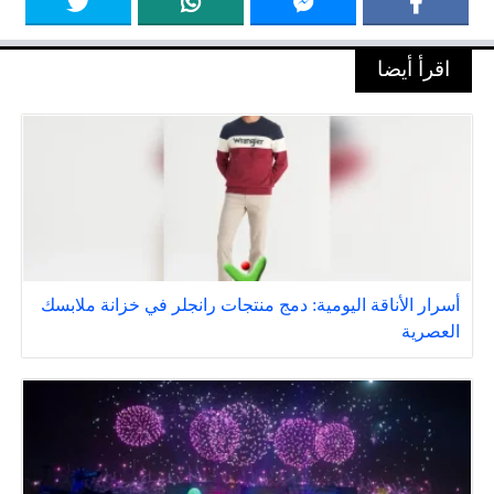
اقرأ أيضا
أسرار الأناقة اليومية: دمج منتجات رانجلر في خزانة ملابسك
العصرية