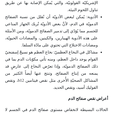
الإشريكيّة القولونيّة، والتي يُمكن الإصابة بها عن طريق
تناول اللحوم النيئة.
الأدوية: يُمكن لبعض الأدويّة أن تُقلل من نسبة الصفائح
الدمويّة في الدم، لأنَّ بعض الأدويّة تُربك الجهاز المناعي
للجسم مما يُؤدّي إلى تدمير الصفائح الدمويّة، ومن الأمثلة
على هذه الأدوية الهيبارين، والكينين، والمضادات الحيويّة،
ومضادات الاختلاج التي تحتوي على مادّة السلفا.
مشاكل في النخاع العظميّ: نخاع العظم هو نسيجٌ إسفنجيّ
القوام يوجد داخل العظم، ومنه تأتي مكوّنات الدم بما في
ذلك الصفائح الدمويّة، وإذا تعرّض النخاع إلى عارضٍ قد
يمنعه من إنتاج الصفائح، وتنتج عنها أيضاً الكثير من
المشاكل الصحيّةِ الأُخرى مثل نقص فيتامين b12، ونقص
الفوليك أسيد، ونقص الحديد.
أعراض نقص صفائح الدم
الحالات البسيطة لانخفاض مستوى صفائح الدم في الجسم لا