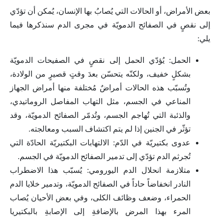
بعض الأمراض، أو الحالات التي يُصابُ بها الإنسان، يُمكن أن تؤدّي
إلى نقصٍ في الصفائح الدمويّة في مجرى الدم سنذكرها فيما
يلي:
الحمل: يُؤدّي الحمل إلى نقصٍ في الصفيحات الدمويّة
بشكلٍ خفيف، ولكنّه يتحسّن بعدَ وقتٍ قصيرٍ من الولادة،
وتُسبّب هذه الحالات أمراضٌ مُختلفة منها أمراض الجهاز
المناعي في الجسم، مثل التهاب المفاصل الروماتيدي،
والذئبة التي تُهاجم الجسم، وتُدمّر الصفائح الدمويّة، وقد
تؤثّر في الجنين إذا لم يتم اكتشاف السبب ومعالجته.
عدوى بكتيريّة في الدّم: الالتهابات البكتيريّة الحادّة التي
تُجرثم الدم تؤدّي إلى تدمير الصفائح الدمويّة في الجسم.
متلازمة انحلال الدم اليورومي: يُسبّب هذا الاضطراب
النادر انخفاضاً حاداً في الصفائح الدمويّة، وتدمير خلايا الدم
الحمراء، وضعف وظائف الكلى، وفي بعض الأحيان يُصاب
المرء بهذا المرض بالإضافةِ إلى الإصابةِ بالبكتيريا