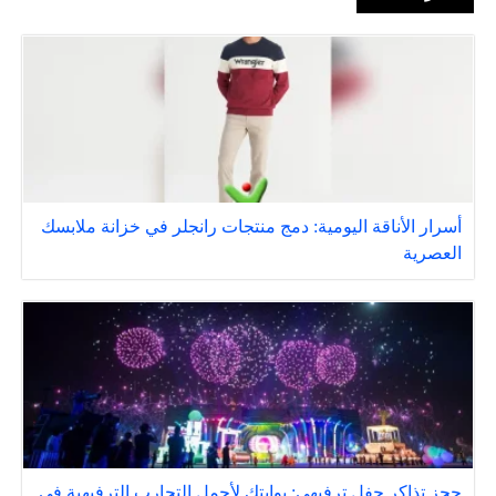
أسرار الأناقة اليومية: دمج منتجات رانجلر في خزانة ملابسك
العصرية
حجز تذاكر حفل ترفيهي: بوابتك لأجمل التجارب الترفيهية في